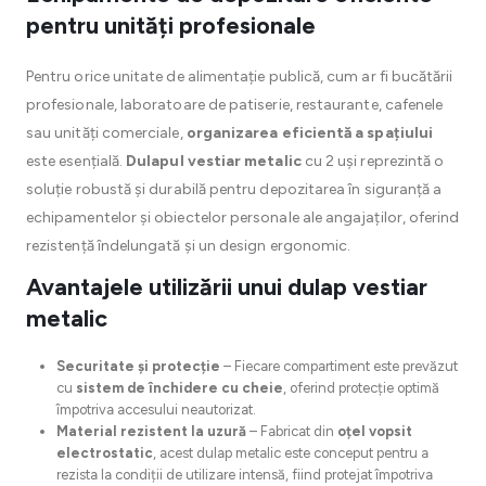
pentru unități profesionale
Pentru orice unitate de alimentație publică, cum ar fi bucătării
profesionale, laboratoare de patiserie, restaurante, cafenele
sau unități comerciale,
organizarea eficientă a spațiului
este esențială.
Dulapul vestiar metalic
cu 2 uși reprezintă o
soluție robustă și durabilă pentru depozitarea în siguranță a
echipamentelor și obiectelor personale ale angajaților, oferind
rezistență îndelungată și un design ergonomic.
Avantajele utilizării unui dulap vestiar
metalic
Securitate și protecție
– Fiecare compartiment este prevăzut
cu
sistem de închidere cu cheie
, oferind protecție optimă
împotriva accesului neautorizat.
Material rezistent la uzură
– Fabricat din
oțel vopsit
electrostatic
, acest dulap metalic este conceput pentru a
rezista la condiții de utilizare intensă, fiind protejat împotriva