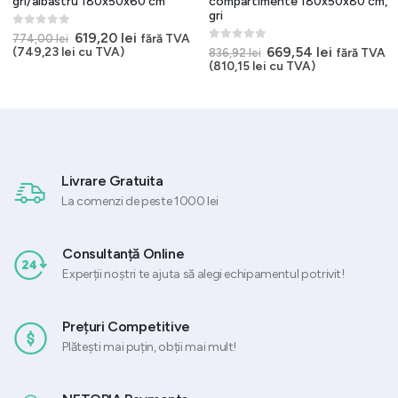
gri/albastru 180x50x60 cm
compartimente 180x50x80 cm,
gri
0
out of 5
Prețul
Prețul
619,20
lei
fără TVA
774,00
lei
inițial
curent
0
out of 5
Prețul
Prețul
669,54
lei
(
749,23
lei
cu TVA)
fără TVA
836,92
lei
a
este:
inițial
curent
(
810,15
lei
cu TVA)
.
fost:
619,20 lei.
a
este:
774,00 lei.
fost:
669,54 lei
836,92 lei.
Livrare Gratuita
La comenzi de peste 1000 lei
Consultanță Online
Experții noștri te ajuta să alegi echipamentul potrivit!
Prețuri Competitive
Plătești mai puțin, obții mai mult!