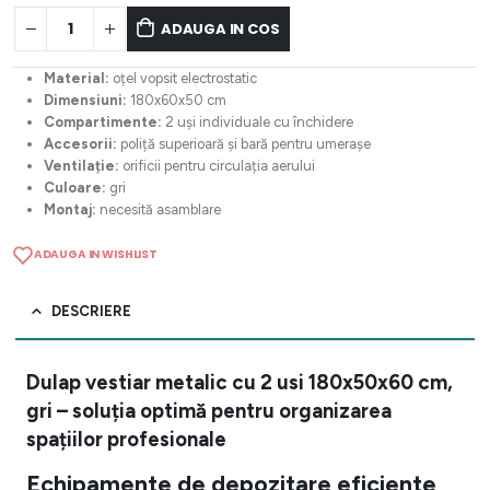
ADAUGA IN COS
Material:
oțel vopsit electrostatic
Dimensiuni:
180x60x50 cm
Compartimente:
2 uși individuale cu închidere
Accesorii:
poliță superioară și bară pentru umerașe
Ventilație:
orificii pentru circulația aerului
Culoare:
gri
Montaj:
necesită asamblare
ADAUGA IN WISHLIST
DESCRIERE
Dulap vestiar metalic cu 2 usi 180x50x60 cm,
gri – soluția optimă pentru organizarea
spațiilor profesionale
Echipamente de depozitare eficiente