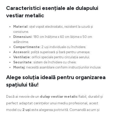
Caracteristici esențiale ale dulapului
vestiar metalic
Material:
oțel vopsit electrostatic, rezistent la uzură și
coroziune;
Dimensiuni:
180 cm înălțime x 60 cm lățime x 50 cm
adâncime;
Compartimente:
2 uși individuale cu închidere;
Accesorii:
poliță superioară și bară pentru umerașe;
Ventilație:
orificii speciale pentru circulația aerului;
Securitate:
sistem de închidere cu cheie;
Montaj:
necesită asamblare conform instrucțiunilor incluse.
Alege soluția ideală pentru organizarea
spațiului tău!
Dacă ai nevoie de un
dulap vestiar metalic
fiabil, durabil și
perfect adaptat cerințelor unui mediu profesional, acest
model cu
2 uși
este alegerea potrivită. Comandă acum și