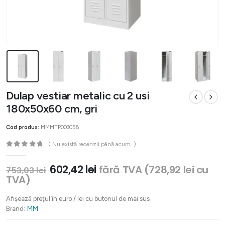
Dulap vestiar metalic cu 2 usi
180x50x60 cm, gri
Cod produs:
MMMTP003058
( Nu există recenzii până acum. )
0
out of 5
Prețul
Prețul
602,42
lei
fără TVA (
728,92
lei
cu
753,03
lei
inițial
curent
TVA)
a
este:
fost:
602,42 lei.
Afișează prețul în euro / lei cu butonul de mai sus
753,03 lei.
Brand:
MM