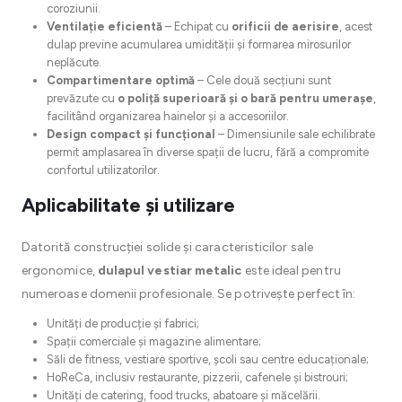
coroziunii.
Ventilație eficientă
– Echipat cu
orificii de aerisire
, acest
dulap previne acumularea umidității și formarea mirosurilor
neplăcute.
Compartimentare optimă
– Cele două secțiuni sunt
prevăzute cu
o poliță superioară și o bară pentru umerașe
,
facilitând organizarea hainelor și a accesoriilor.
Design compact și funcțional
– Dimensiunile sale echilibrate
permit amplasarea în diverse spații de lucru, fără a compromite
confortul utilizatorilor.
Aplicabilitate și utilizare
Datorită construcției solide și caracteristicilor sale
ergonomice,
dulapul vestiar metalic
este ideal pentru
numeroase domenii profesionale. Se potrivește perfect în:
Unități de producție și fabrici;
Spații comerciale și magazine alimentare;
Săli de fitness, vestiare sportive, școli sau centre educaționale;
HoReCa, inclusiv restaurante, pizzerii, cafenele și bistrouri;
Unități de catering, food trucks, abatoare și măcelării.