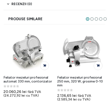
RECENZII (0)
PRODUSE SIMILARE
Feliator mezeluri profesional
Feliator mezeluri profesional
automat 330 mm, contorizator
250 mm, 320 W, grosime 0-10
mm
0
out of 5
20.060,26
lei
fără TVA
0
out of 5
2.136,65
lei
(
24.272,92
lei
cu TVA)
fără TVA
(
2.585,34
lei
cu TVA)