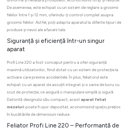
uniformă și netedă a produselor, economisind timp și resurse.
De asemenea, este echipat cu un sistem de reglare a grosimii
feliilor între 1 și 12 mm, oferindu-ți control complet asupra
grosimii feliilor. Astfel, poți adapta aparatul la diferite tipuri de
produse și nevoi ale afacerii tale.
Siguranță și eficiență într-un singur
aparat
Profi Line 220 a fost conceput pentru a oferi siguranță
maximă utilizatorilor, fiind dotat cu un sistem de protecție la
activare care previne accidentele. În plus, feliatorul este
echipat cu un aparat de ascuțit integrat și o sanie de lucru cu
scut de protecție, ce asigură o manipulare simplă și sigură.
Datorită designului său compact, acest
aparat feliat
mezeluri
poate fi ușor depozitat, economisind spațiu prețios
în bucătăriile de dimensiuni reduse.
Feliator Profi Line 220 – Performanță de