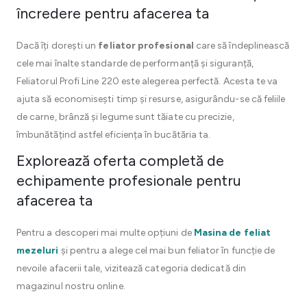
încredere pentru afacerea ta
Dacă îți dorești un
feliator profesional
care să îndeplinească
cele mai înalte standarde de performanță și siguranță,
Feliatorul Profi Line 220 este alegerea perfectă. Acesta te va
ajuta să economisești timp și resurse, asigurându-se că feliile
de carne, brânză și legume sunt tăiate cu precizie,
îmbunătățind astfel eficiența în bucătăria ta.
Explorează oferta completă de
echipamente profesionale pentru
afacerea ta
Pentru a descoperi mai multe opțiuni de
Masina de feliat
mezeluri
și pentru a alege cel mai bun feliator în funcție de
nevoile afacerii tale, vizitează categoria dedicată din
magazinul nostru online.