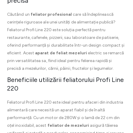
precisă
Căutând un
feliator profesional
care să îndeplinească
cerințele riguroase ale unei unități de alimentație publică?
Feliatorul Profi Line 220 este soluția perfectă pentru
restaurante, cafenele, pizzerii, sau laboratoare de patiserie,
oferind performanță și durabilitate într-un design compact și
eficient. Acest
aparat de feliat mezeluri
electric se remarcă
prin versatilitatea sa, fiind ideal pentru felierea rapidă și
precisă a mezelurilor, cărnii, pâinii, fructelor și legumelor.
Beneficiile utilizării feliatorului Profi Line
220
Feliatorul Profi Line 220 este ideal pentru afaceri din industria
alimentară care necesită un aparat fiabil și de înaltă
performanță. Cu un motor de 280W și o lamă de 22 cm din
oțel inoxidabil, acest
feliator de mezeluri
asigură tăierea