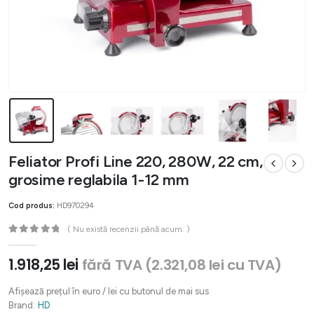
Feliator Profi Line 220, 280W, 22 cm,
grosime reglabila 1-12 mm
Cod produs:
HD970294
( Nu există recenzii până acum. )
0
out of 5
1.918,25
lei
fără TVA (
2.321,08
lei
cu TVA)
Afișează prețul în euro / lei cu butonul de mai sus
Brand:
HD