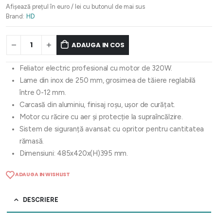
Afișează prețul în euro / lei cu butonul de mai sus
Brand:
HD
ADAUGA IN COS
Feliator electric profesional cu motor de 320W.
Lame din inox de 250 mm, grosimea de tăiere reglabilă
între 0-12 mm.
Carcasă din aluminiu, finisaj roșu, ușor de curățat.
Motor cu răcire cu aer și protecție la supraîncălzire.
Sistem de siguranță avansat cu opritor pentru cantitatea
rămasă.
Dimensiuni: 485x420x(H)395 mm.
ADAUGA IN WISHLIST
DESCRIERE