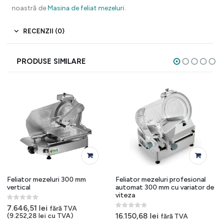
noastră de
Masina de feliat mezeluri
.
RECENZII (0)
PRODUSE SIMILARE
Feliator mezeluri 300 mm
Feliator mezeluri profesional
vertical
automat 300 mm cu variator de
viteza
0
out of 5
7.646,51
lei
fără TVA
0
out of 5
16.150,68
lei
(
9.252,28
lei
cu TVA)
fără TVA