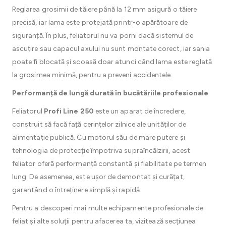
Reglarea grosimii de tăiere până la 12 mm asigură o tăiere
precisă, iar lama este protejată printr-o apărătoare de
siguranță. În plus, feliatorul nu va porni dacă sistemul de
ascuțire sau capacul axului nu sunt montate corect, iar sania
poate fi blocată și scoasă doar atunci când lama este reglată
la grosimea minimă, pentru a preveni accidentele.
Performanță de lungă durată în bucătăriile profesionale
Feliatorul
Profi Line 250
este un aparat de încredere,
construit să facă față cerințelor zilnice ale unităților de
alimentație publică. Cu motorul său de mare putere și
tehnologia de protecție împotriva supraîncălzirii, acest
feliator oferă performanță constantă și fiabilitate pe termen
lung. De asemenea, este ușor de demontat și curățat,
garantând o întreținere simplă și rapidă.
Pentru a descoperi mai multe echipamente profesionale de
feliat și alte soluții pentru afacerea ta, vizitează secțiunea