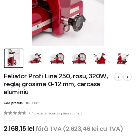
Feliator Profi Line 250, rosu, 320W,
reglaj grosime 0-12 mm, carcasa
aluminiu
Cod produs:
HD210086
( Nu există recenzii până acum. )
0
out of 5
2.168,15
lei
fără TVA (
2.623,46
lei
cu TVA)