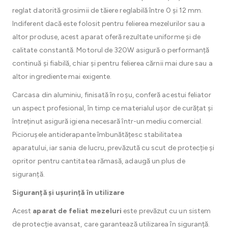
reglat datorită grosimii de tăiere reglabilă între 0 și 12 mm.
Indiferent dacă este folosit pentru felierea mezelurilor sau a
altor produse, acest aparat oferă rezultate uniforme și de
calitate constantă. Motorul de 320W asigură o performanță
continuă și fiabilă, chiar și pentru felierea cărnii mai dure sau a
altor ingrediente mai exigente.
Carcasa din aluminiu, finisată în roșu, conferă acestui feliator
un aspect profesional, în timp ce materialul ușor de curățat și
întreținut asigură igiena necesară într-un mediu comercial.
Piciorușele antiderapante îmbunătățesc stabilitatea
aparatului, iar sania de lucru, prevăzută cu scut de protecție și
opritor pentru cantitatea rămasă, adaugă un plus de
siguranță.
Siguranță și ușurință în utilizare
Acest
aparat de feliat mezeluri
este prevăzut cu un sistem
de protecție avansat, care garantează utilizarea în siguranță.