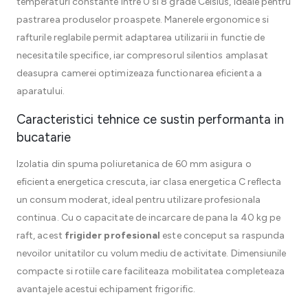
temperaturi constante intre 0 si 8 grade Celsius, ideale pentru
pastrarea produselor proaspete. Manerele ergonomice si
rafturile reglabile permit adaptarea utilizarii in functie de
necesitatile specifice, iar compresorul silentios amplasat
deasupra camerei optimizeaza functionarea eficienta a
aparatului.
Caracteristici tehnice ce sustin performanta in
bucatarie
Izolatia din spuma poliuretanica de 60 mm asigura o
eficienta energetica crescuta, iar clasa energetica C reflecta
un consum moderat, ideal pentru utilizare profesionala
continua. Cu o capacitate de incarcare de pana la 40 kg pe
raft, acest
frigider profesional
este conceput sa raspunda
nevoilor unitatilor cu volum mediu de activitate. Dimensiunile
compacte si rotiile care faciliteaza mobilitatea completeaza
avantajele acestui echipament frigorific.