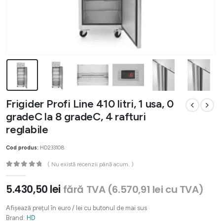
Frigider Profi Line 410 litri, 1 usa, 0
gradeC la 8 gradeC, 4 rafturi
reglabile
Cod produs:
HD233108
( Nu există recenzii până acum. )
0
out of 5
5.430,50
lei
fără TVA (
6.570,91
lei
cu TVA)
Afișează prețul în euro / lei cu butonul de mai sus
Brand:
HD