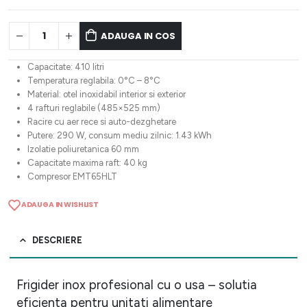
ADAUGA IN COS
Capacitate: 410 litri
Temperatura reglabila: 0°C – 8°C
Material: otel inoxidabil interior si exterior
4 rafturi reglabile (485×525 mm)
Racire cu aer rece si auto-dezghetare
Putere: 290 W, consum mediu zilnic: 1.43 kWh
Izolatie poliuretanica 60 mm
Capacitate maxima raft: 40 kg
Compresor EMT65HLT
ADAUGA IN WISHLIST
DESCRIERE
Frigider inox profesional cu o usa – solutia
eficienta pentru unitati alimentare