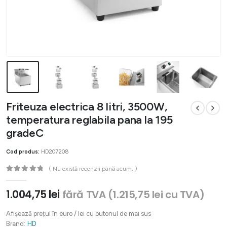
Friteuza electrica 8 litri, 3500W,
temperatura reglabila pana la 195
gradeC
Cod produs:
HD207208
( Nu există recenzii până acum. )
0
out of 5
1.004,75
lei
fără TVA (
1.215,75
lei
cu TVA)
Afișează prețul în euro / lei cu butonul de mai sus
Brand:
HD