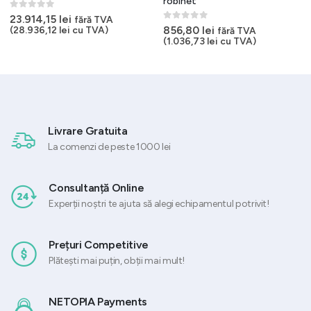
robinet
0
out of 5
23.914,15
lei
fără TVA
0
out of 5
856,80
lei
(
28.936,12
lei
cu TVA)
fără TVA
(
1.036,73
lei
cu TVA)
ei.
Livrare Gratuita
La comenzi de peste 1000 lei
Consultanță Online
Experții noștri te ajuta să alegi echipamentul potrivit!
Prețuri Competitive
Plătești mai puțin, obții mai mult!
NETOPIA Payments