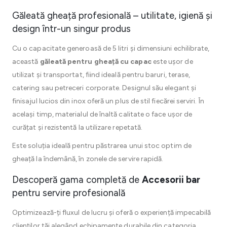
Găleată gheață profesională – utilitate, igienă și
design într-un singur produs
Cu o capacitate generoasă de 5 litri și dimensiuni echilibrate,
această
găleată pentru gheață cu capac
este ușor de
utilizat și transportat, fiind ideală pentru baruri, terase,
catering sau petreceri corporate. Designul său elegant și
finisajul lucios din inox oferă un plus de stil fiecărei serviri. În
același timp, materialul de înaltă calitate o face ușor de
curățat și rezistentă la utilizare repetată.
Este soluția ideală pentru păstrarea unui stoc optim de
gheață la îndemână, în zonele de servire rapidă.
Descoperă gama completă de
Accesorii bar
pentru servire profesională
Optimizează-ți fluxul de lucru și oferă o experiență impecabilă
clienților tăi alegând echipamente durabile din categoria