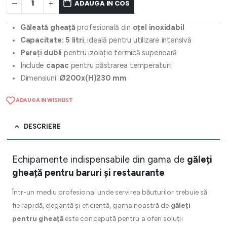
ADAUGA IN COS
Găleată gheață
profesională din
oțel inoxidabil
Capacitate: 5 litri
, ideală pentru utilizare intensivă
Pereți dubli
pentru izolație termică superioară
Include
capac
pentru păstrarea temperaturii
Dimensiuni:
Ø200x(H)230 mm
ADAUGA IN WISHLIST
DESCRIERE
Echipamente indispensabile din gama de
găleți
gheață pentru baruri și restaurante
Într-un mediu profesional unde servirea băuturilor trebuie să
fie rapidă, elegantă și eficientă, gama noastră de
găleți
pentru gheață
este concepută pentru a oferi soluții