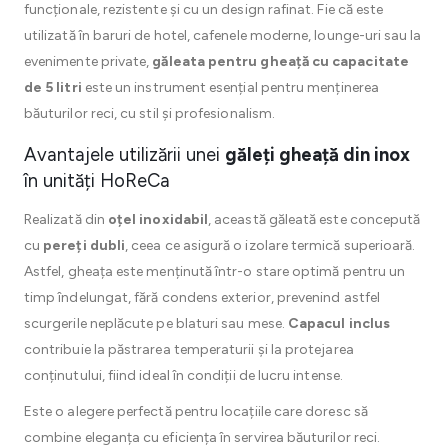
funcționale, rezistente și cu un design rafinat. Fie că este
utilizată în baruri de hotel, cafenele moderne, lounge-uri sau la
evenimente private,
găleata pentru gheață cu capacitate
de 5 litri
este un instrument esențial pentru menținerea
băuturilor reci, cu stil și profesionalism.
Avantajele utilizării unei
găleți gheață din inox
în unități HoReCa
Realizată din
oțel inoxidabil
, această găleată este concepută
cu
pereți dubli
, ceea ce asigură o izolare termică superioară.
Astfel, gheața este menținută într-o stare optimă pentru un
timp îndelungat, fără condens exterior, prevenind astfel
scurgerile neplăcute pe blaturi sau mese.
Capacul inclus
contribuie la păstrarea temperaturii și la protejarea
conținutului, fiind ideal în condiții de lucru intense.
Este o alegere perfectă pentru locațiile care doresc să
combine eleganța cu eficiența în servirea băuturilor reci.