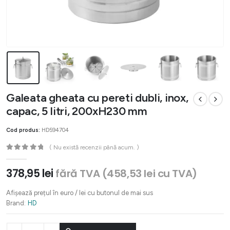
Galeata gheata cu pereti dubli, inox,
capac, 5 litri, 200xH230 mm
Cod produs:
HD594704
( Nu există recenzii până acum. )
0
out of 5
378,95
lei
fără TVA (
458,53
lei
cu TVA)
Afișează prețul în euro / lei cu butonul de mai sus
Brand:
HD