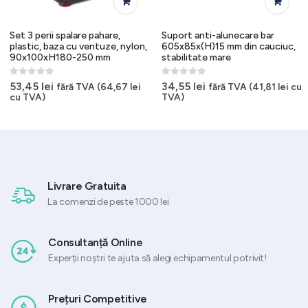
Set 3 perii spalare pahare,
Suport anti-alunecare bar
plastic, baza cu ventuze, nylon,
605x85x(H)15 mm din cauciuc,
90x100xH180-250 mm
stabilitate mare
0
out of 5
0
out of 5
53,45
lei
34,55
lei
fără TVA (
64,67
lei
fără TVA (
41,81
lei
cu
cu TVA)
TVA)
Livrare Gratuita
La comenzi de peste 1000 lei
Consultanță Online
Experții noștri te ajuta să alegi echipamentul potrivit!
Prețuri Competitive