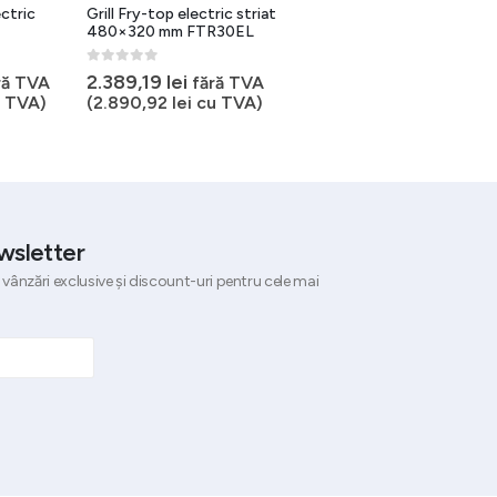
ctric
Grill Fry-top electric striat
Gratar fry-top electric
480×320 mm FTR30EL
suprafata neteda dubla
0
out of 5
0
out of 5
2.389,19
lei
3.152,16
lei
ră TVA
fără TVA
fără TVA
 TVA)
(
2.890,92
lei
cu TVA)
(
3.814,12
lei
cu TVA)
wsletter
 vânzări exclusive și discount-uri pentru cele mai