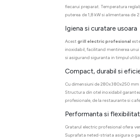
fiecarui preparat. Temperatura reglabi
puterea de 1,8 kW si alimentarea de 
Igiena si curatare usoara
Acest
grill electric profesional
este
inoxidabil, facilitand mentinerea unui
si asigurand siguranta in timpul utiliza
Compact, durabil si efici
Cu dimensiuni de 280x380x250 mm si o 
Structura din otel inoxidabil garanteaz
profesionale, de la restaurante si cafe
Performanta si flexibilitat
Gratarul electric profesional ofera ver
Suprafata neted-striata asigura o gati