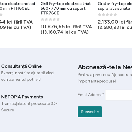
y-top electric neted
Grill Fry-top electric striat
Gratar fry-top ele
0 mm FTH60EL
560×770 mm cu suport
suprafata striata
FTR780E
5
0
out of 5
,44
lei
2.133,00
lei
fără TVA
fă
0
out of 5
10.876,65
lei
fără TVA
,09
lei
cu TVA)
(
2.580,93
lei
cu
(
13.160,74
lei
cu TVA)
Abonează-te la Ne
Consultanță Online
Experții noștri te ajuta să alegi
Pentru a primi noutăți, acces la
echipamentul potrivit!
importante produse!
Email Address*
NETOPIA Payments
Tranzacțiile sunt procesate 3D-
Secure