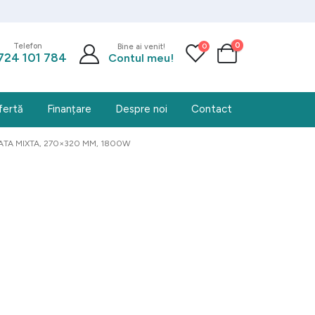
0
0
Telefon
Bine ai venit!
724 101 784
Contul meu!
fertă
Finanțare
Despre noi
Contact
FATA MIXTA, 270×320 MM, 1800W