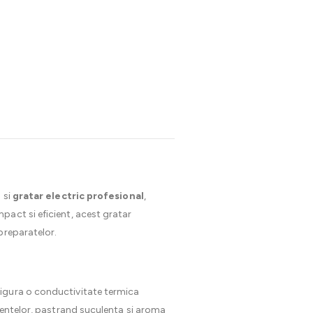
e
si
gratar electric profesional
,
pact si eficient, acest gratar
preparatelor.
sigura o conductivitate termica
imentelor, pastrand suculenta si aroma