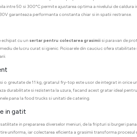
la intre 50 si 300°C permite ajustarea optima a nivelului de caldura in 
230V garanteaza performanta constanta chiar si in spatii restranse.
 echipat cu un
sertar pentru colectarea grasimii
si paravan de prote
 mediu de lucru curat si igienic. Picioarele din cauciuc ofera stabilita
rii.
ent
greutate de 11 kg, gratarul fry-top este usor de integrat in orice un
a durabilitate si rezistenta la uzura, facand acest gratar ideal pentru u
nele pana la food trucks si unitati de catering.
e in gatit
satilitate in prepararea diverselor meniuri, de la fripturi si burgeri pana
re uniforma, iar colectarea eficienta a grasimii transforma procesul de