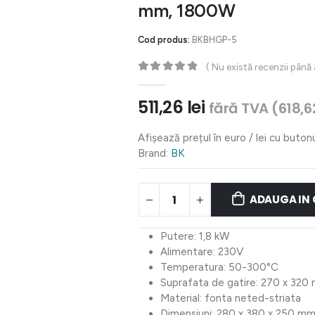
mm, 1800W
Cod produs:
BKBHGP-5
( Nu există recenzii până
0
out of 5
511,26
lei
fără TVA (
618,
Afișează prețul în euro / lei cu buton
Brand:
BK
ADAUGA IN
Putere: 1,8 kW
Alimentare: 230V
Temperatura: 50-300°C
Suprafata de gatire: 270 x 320
Material: fonta neted-striata
Dimensiuni: 280 x 380 x 250 m