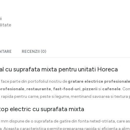
i
litate
ENTARE
RECENZII (0)
al cu suprafata mixta pentru unitati Horeca
ta face parte din portofoliul nostru de
gratare electrice profesional
profesionale
,
restaurante
,
fast-food-uri
,
pizzerii
si
cafenele
. Com
i rapida pentru carne, peste si legume, mentinand savoarea si textura 
-top electric cu suprafata mixta
 mm dispune de o suprafata de gatire din fonta neted-striata, care a
ra. Aceasta caracteristica permite prepararea rapida si eficienta a al