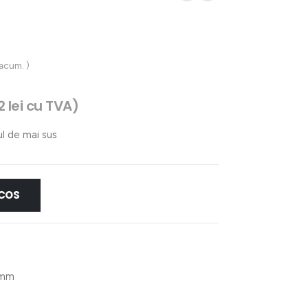
 acum. )
62
lei
cu TVA)
ul de mai sus
 COS
 mm
m