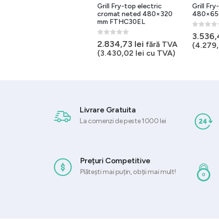
Grill Fry-top electric mixta
Grill Fry-top electric
Grill Fr
560×770 mm cu suport
cromat neted 480×320
480×65
FTHR780E
mm FTHC30EL
0
out of 
3.536
0
out of 5
0
out of 5
10.642,74
lei
2.834,73
lei
fără TVA
fără TVA
(
4.279
(
12.877,71
lei
cu TVA)
(
3.430,02
lei
cu TVA)
Livrare Gratuita
La comenzi de peste 1000 lei
Prețuri Competitive
Plătești mai puțin, obții mai mult!