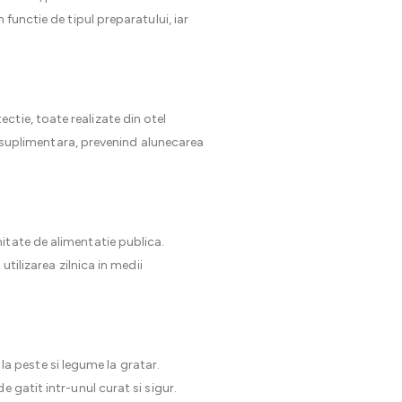
functie de tipul preparatului, iar
ctie, toate realizate din otel
te suplimentara, prevenind alunecarea
itate de alimentatie publica.
tilizarea zilnica in medii
 la peste si legume la gratar.
 gatit intr-unul curat si sigur.