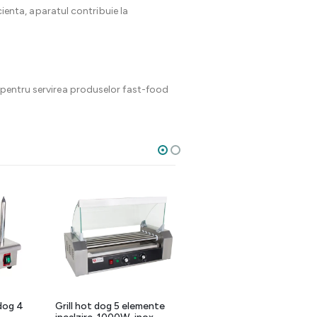
cienta, aparatul contribuie la
e pentru servirea produselor fast-food
25%
dog 4
Grill hot dog 5 elemente
Incalzitor hot dog