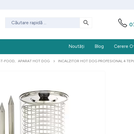
0
Noutăți
Blog
Cerere O
ST-FOOD
,
APARAT HOT DOG
INCALZITOR HOT DOG PROFESIONAL 4 TEPU