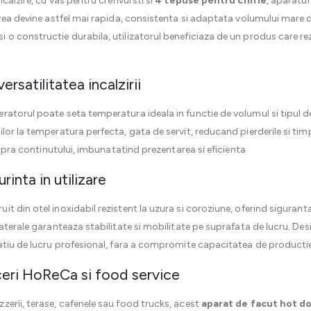
ncalzire, cu vas pentru crenvursti si
4 tepuse pentru chifle
, aparatul
area devine astfel mai rapida, consistenta si adaptata volumului mare 
o constructie durabila, utilizatorul beneficiaza de un produs care rezi
ersatilitatea incalzirii
eratorul poate seta temperatura ideala in functie de volumul si tipul 
lor la temperatura perfecta, gata de servit, reducand pierderile si tim
asupra continutului, imbunatatind prezentarea si eficienta
rinta in utilizare
uit din otel inoxidabil rezistent la uzura si coroziune, oferind sigurant
laterale garanteaza stabilitate si mobilitate pe suprafata de lucru. De
patiu de lucru profesional, fara a compromite capacitatea de producti
ceri HoReCa si food service
erii, terase, cafenele sau food trucks, acest
aparat de facut hot d