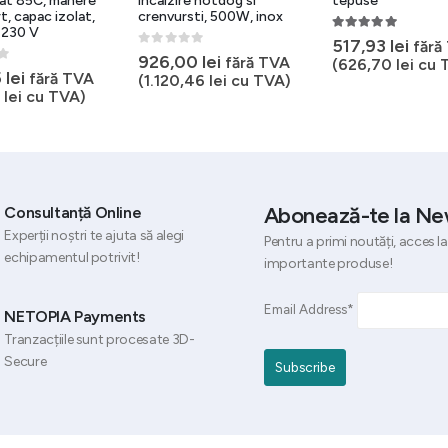
at 85C, manere
incalzire hotdog si
tepuse
t, capac izolat,
crenvursti, 500W, inox
 230 V
5.00
out of 5
517,93
lei
fără
0
out of 5
926,00
lei
fără TVA
(
626,70
lei
cu 
5
5
lei
fără TVA
(
1.120,46
lei
cu TVA)
1
lei
cu TVA)
Abonează-te la Ne
Consultanță Online
Experții noștri te ajuta să alegi
Pentru a primi noutăți, acces la
echipamentul potrivit!
importante produse!
Email Address*
NETOPIA Payments
Tranzacțiile sunt procesate 3D-
Secure