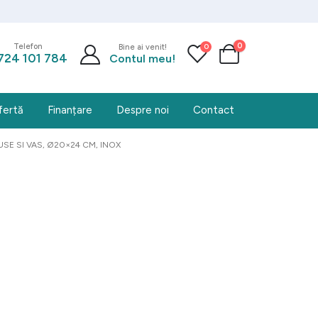
0
0
Telefon
Bine ai venit!
724 101 784
Contul meu!
fertă
Finanțare
Despre noi
Contact
SE SI VAS, Ø20×24 CM, INOX