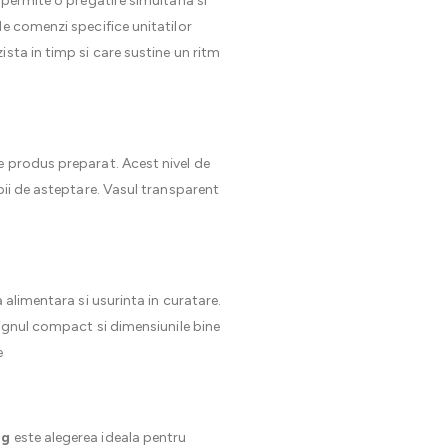
 permite o pregatire simultana si
de comenzi specifice unitatilor
sta in timp si care sustine un ritm
de produs preparat. Acest nivel de
pii de asteptare. Vasul transparent
a alimentara si usurinta in curatare.
signul compact si dimensiunile bine
e
og
este alegerea ideala pentru