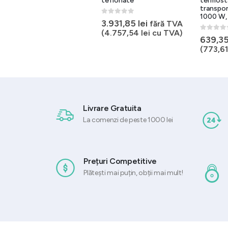
2 tepuse si vas, 550W, inox,
teflonate
termost
200 mm diam. vas
transpor
1000 W,
0
out of 5
3.931,85
lei
fără TVA
0
out of 5
779,69
lei
fără TVA
(
4.757,54
lei
cu TVA)
0
out of 
639,3
(
943,42
lei
cu TVA)
(
773,6
Livrare Gratuita
La comenzi de peste 1000 lei
Prețuri Competitive
Plătești mai puțin, obții mai mult!