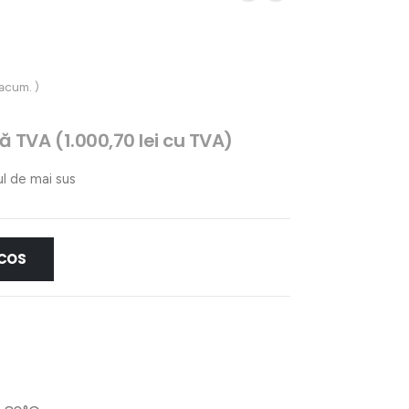
 acum. )
țul
ră TVA (
1.000,70
lei
cu TVA)
rent
e:
ul de mai sus
,02 lei.
 COS