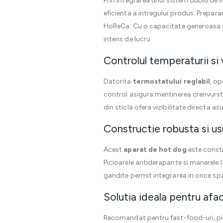
Prin integrarea unui sistem dublu de i
eficienta a intregului produs. Prepar
HoReCa. Cu o capacitate generoasa si 
intens de lucru
Controlul temperaturii si v
Datorita
termostatului reglabil
, op
control asigura mentinerea crenvursti
din sticla ofera vizibilitate directa 
Constructie robusta si usu
Acest
aparat de hot dog
este constr
Picioarele antiderapante si manerele 
gandite permit integrarea in orice s
Solutia ideala pentru afa
Recomandat pentru fast-food-uri, pizz