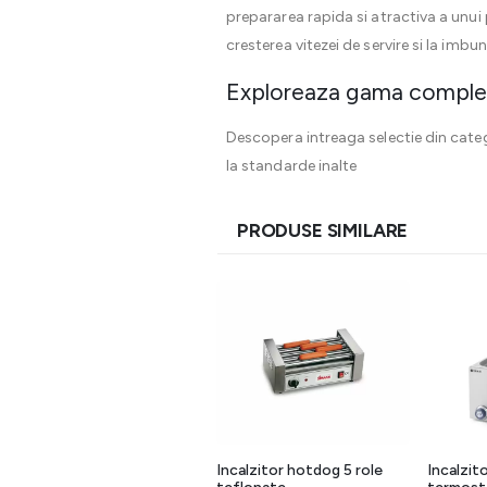
prepararea rapida si atractiva a unui p
cresterea vitezei de servire si la imbun
Exploreaza gama comple
Descopera intreaga selectie din cate
la standarde inalte
PRODUSE SIMILARE
Aparat incalzit hot dog cu
Incalzitor hotdog 5 role
Incalzito