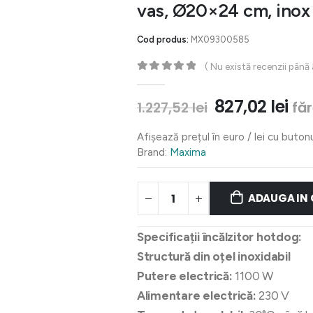
vas, Ø20×24 cm, inox
Cod produs:
MX09300585
( Nu există recenzii până
0
out of 5
Prețul
Pre
827,02
lei
fă
1.227,52
lei
inițial
cu
a
est
Afișează prețul în euro / lei cu buton
fost:
827
Brand:
Maxima
1.227,52 lei.
ADAUGA IN
Specificații încălzitor hotdog:
Structură din oțel inoxidabil
Putere electrică:
1100 W
Alimentare electrică:
230 V