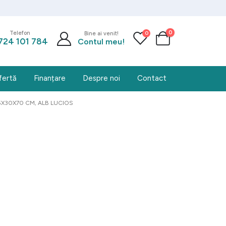
0
0
Telefon
Bine ai venit!
724 101 784
Contul meu!
fertă
Finanțare
Despre noi
Contact
35X30X70 CM, ALB LUCIOS