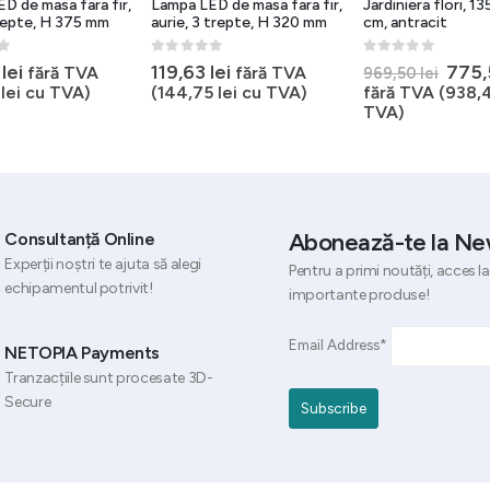
D de masa fara fir,
Lampa LED de masa fara fir,
Jardiniera flori, 
trepte, H 375 mm
aurie, 3 trepte, H 320 mm
cm, antracit
5
0
out of 5
0
out of 5
Preț
3
lei
119,63
lei
775
fără TVA
fără TVA
969,50
lei
iniția
5
lei
cu TVA)
(
144,75
lei
cu TVA)
fără TVA (
938,
a
TVA)
fost:
969,5
Abonează-te la Ne
Consultanță Online
Experții noștri te ajuta să alegi
Pentru a primi noutăți, acces la
echipamentul potrivit!
importante produse!
Email Address*
NETOPIA Payments
Tranzacțiile sunt procesate 3D-
Secure