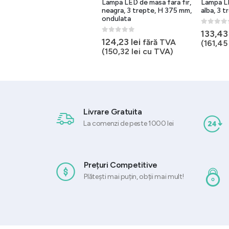
Ghiveci flori lemn,
Lampa LED de masa fara fir,
Lampa LE
120x60x74 cm, antracit
neagra, 3 trepte, H 375 mm,
alba, 3 
ondulata
0
out of 5
0
out of 
Prețul
Prețul
568,32
lei
133,4
710,40
lei
0
out of 5
124,23
lei
inițial
curent
fără TVA
fără TVA (
687,67
lei
cu
(
161,4
a
este:
(
150,32
lei
cu TVA)
TVA)
fost:
568,32 lei.
710,40 lei.
Livrare Gratuita
La comenzi de peste 1000 lei
Prețuri Competitive
Plătești mai puțin, obții mai mult!