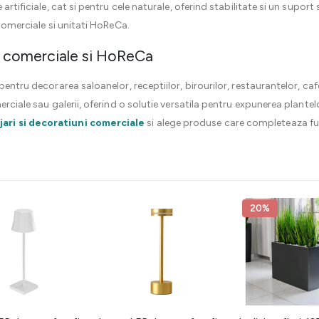
artificiale, cat si pentru cele naturale, oferind stabilitate si un suport
 comerciale si unitati HoReCa.
ii comerciale si HoReCa
pentru decorarea saloanelor, receptiilor, birourilor, restaurantelor, caf
erciale sau galerii, oferind o solutie versatila pentru expunerea plante
ari si decoratiuni comerciale
si alege produse care completeaza funct
20%