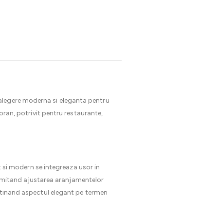
alegere moderna si eleganta pentru
poran, potrivit pentru restaurante,
st si modern se integreaza usor in
 permitand ajustarea aranjamentelor
entinand aspectul elegant pe termen