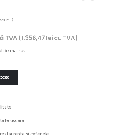
 acum. )
țul
ră TVA (
1.356,47
lei
cu TVA)
rent
e:
ul de mai sus
1,05 lei.
 COS
litate
itate usoara
, restaurante si cafenele