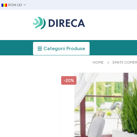
RON LEI
Categorii Produse
HOME
SPATII COME
-20%