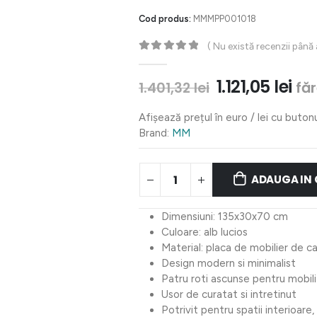
Cod produs:
MMMPP001018
( Nu există recenzii până
0
out of 5
Prețul
Pre
1.121,05
lei
fă
1.401,32
lei
inițial
cu
a
est
Afișează prețul în euro / lei cu buton
fost:
1.12
Brand:
MM
1.401,32 lei.
ADAUGA IN
Dimensiuni: 135x30x70 cm
Culoare: alb lucios
Material: placa de mobilier de ca
Design modern si minimalist
Patru roti ascunse pentru mobil
Usor de curatat si intretinut
Potrivit pentru spatii interioare