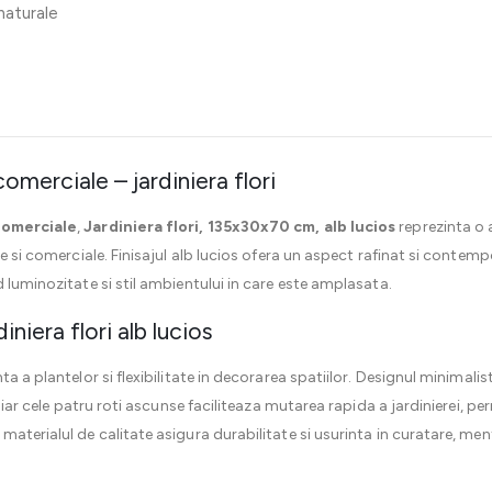
 naturale
omerciale – jardiniera flori
comerciale
,
Jardiniera flori, 135x30x70 cm, alb lucios
reprezinta o 
re si comerciale. Finisajul alb lucios ofera un aspect rafinat si contem
 luminozitate si stil ambientului in care este amplasata.
iniera flori alb lucios
ta a plantelor si flexibilitate in decorarea spatiilor. Designul minimali
e, iar cele patru roti ascunse faciliteaza mutarea rapida a jardinierei,
materialul de calitate asigura durabilitate si usurinta in curatare, m