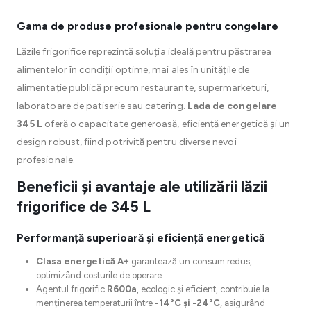
Gama de produse profesionale pentru congelare
Lăzile frigorifice reprezintă soluția ideală pentru păstrarea
alimentelor în condiții optime, mai ales în unitățile de
alimentație publică precum restaurante, supermarketuri,
laboratoare de patiserie sau catering.
Lada de congelare
345 L
oferă o capacitate generoasă, eficiență energetică și un
design robust, fiind potrivită pentru diverse nevoi
profesionale.
Beneficii și avantaje ale utilizării lăzii
frigorifice de 345 L
Performanță superioară și eficiență energetică
Clasa energetică A+
garantează un consum redus,
optimizând costurile de operare.
Agentul frigorific
R600a
, ecologic și eficient, contribuie la
menținerea temperaturii între
-14°C și -24°C
, asigurând