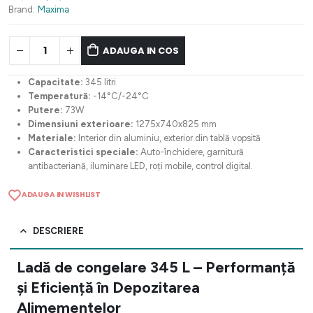
3.437,22 lei.
Brand:
Maxima
ADAUGA IN COS
Capacitate:
345 litri
Temperatură:
-14°C/-24°C
Putere:
73W
Dimensiuni exterioare:
1275x740x825 mm
Materiale:
Interior din aluminiu, exterior din tablă vopsită
Caracteristici speciale:
Auto-închidere, garnitură
antibacteriană, iluminare LED, roți mobile, control digital.
ADAUGA IN WISHLIST
DESCRIERE
Ladă de congelare 345 L – Performanță
și Eficiență în Depozitarea
Alimementelor