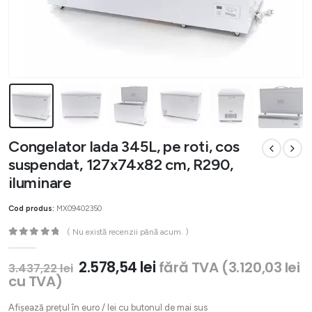
Congelator lada 345L, pe roti, cos
suspendat, 127x74x82 cm, R290,
iluminare
Cod produs:
MX09402350
( Nu există recenzii până acum. )
0
out of 5
Prețul
Prețul
2.578,54
lei
fără TVA (
3.120,03
lei
3.437,22
lei
inițial
curent
cu TVA)
a
este:
fost:
2.578,54 lei.
Afișează prețul în euro / lei cu butonul de mai sus