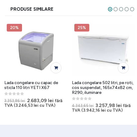
PRODUSE SIMILARE
20%
25%
Lada congelare cu capac de
Lada congelare 502 litri, pe roti,
sticla 110 litri YETI X67
cos suspendat, 165x74x82 cm,
R290, iluminare
0
out of 5
Prețul
Prețul
2.683,09
lei
fără
3.353,86
lei
t
inițial
curent
0
out of 5
Prețul
Prețul
3.257,98
lei
TVA (
3.246,53
lei
cu TVA)
fără
4.343,65
lei
a
este:
inițial
curent
TVA (
3.942,16
lei
cu TVA)
1 lei.
fost:
2.683,09 lei.
a
este:
3.353,86 lei.
fost:
3.257,9
4.343,65 lei.