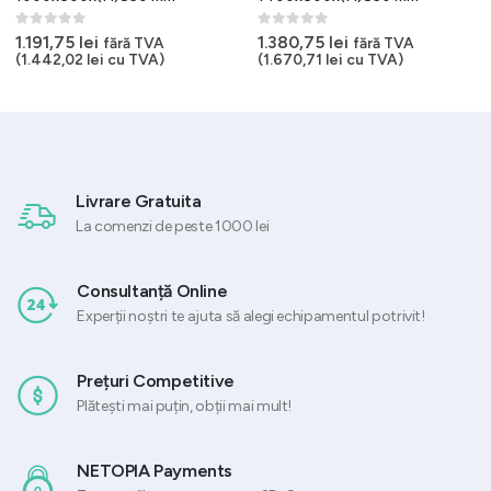
0
out of 5
0
out of 5
1.191,75
lei
1.380,75
lei
fără TVA
fără TVA
(
1.442,02
lei
cu TVA)
(
1.670,71
lei
cu TVA)
Livrare Gratuita
La comenzi de peste 1000 lei
Consultanță Online
Experții noștri te ajuta să alegi echipamentul potrivit!
Prețuri Competitive
Plătești mai puțin, obții mai mult!
NETOPIA Payments