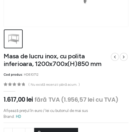
Masa de lucru inox, cu polita
inferioara, 1200x700x(H)850 mm
Cod produs:
HD810712
( Nu există recenzii până acum. )
0
out of 5
1.617,00
lei
fără TVA (
1.956,57
lei
cu TVA)
Afișează prețul în euro / lei cu butonul de mai sus
Brand:
HD