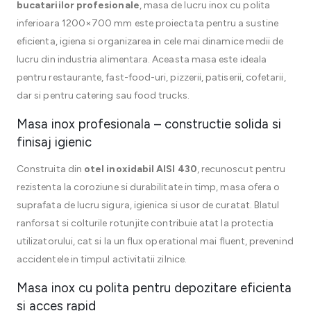
bucatariilor profesionale
, masa de lucru inox cu polita
inferioara 1200×700 mm este proiectata pentru a sustine
eficienta, igiena si organizarea in cele mai dinamice medii de
lucru din industria alimentara. Aceasta masa este ideala
pentru restaurante, fast-food-uri, pizzerii, patiserii, cofetarii,
dar si pentru catering sau food trucks.
Masa inox profesionala – constructie solida si
finisaj igienic
Construita din
otel inoxidabil AISI 430
, recunoscut pentru
rezistenta la coroziune si durabilitate in timp, masa ofera o
suprafata de lucru sigura, igienica si usor de curatat. Blatul
ranforsat si colturile rotunjite contribuie atat la protectia
utilizatorului, cat si la un flux operational mai fluent, prevenind
accidentele in timpul activitatii zilnice.
Masa inox cu polita pentru depozitare eficienta
si acces rapid