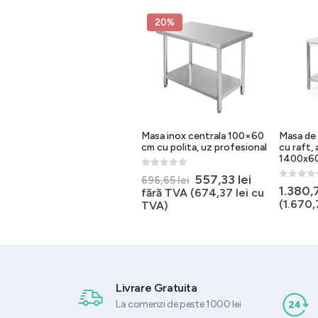
20%
Masa centrala din inox fara
Masa inox centrala 100×60
Masa de 
polita, Budget Line,
cm cu polita, uz profesional
cu raft,
1200×600(H)850 mm
1400x6
0
out of 5
Prețul
Prețul
557,33
lei
696,65
lei
0
out of 5
0
out of 
997,50
lei
1.380
inițial
curent
fără TVA
fără TVA (
674,37
lei
cu
a
este:
(
1.206,98
lei
cu TVA)
(
1.670,
TVA)
fost:
557,33 lei.
696,65 lei.
Livrare Gratuita
La comenzi de peste 1000 lei