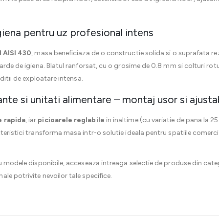
igiena pentru uz profesional intens
l AISI 430
, masa beneficiaza de o constructie solida si o suprafata re
rde de igiena. Blatul ranforsat, cu o grosime de 0.8 mm si colturi rotunj
ditii de exploatare intensa.
te si unitati alimentare – montaj usor si ajustab
 rapida
, iar
picioarele reglabile
in inaltime (cu variatie de pana la 2
teristici transforma masa intr-o solutie ideala pentru spatiile comerci
au modele disponibile, acceseaza intreaga selectie de produse din cat
le potrivite nevoilor tale specifice.