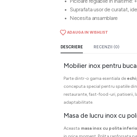
Picioare reglabile in inaltime
Suprafata usor de curatat, ide
Necesita ansamblare
ADAUGA IN WISHLIST
DESCRIERE
RECENZII (0)
Mobilier inox pentru bucat
Parte dintr-o gama esentiala de
echi
conceputa special pentru spatiile di
restaurante, fast-food-uri, patiserii,
adaptabilitate.
Masa de lucru inox cu pol
Aceasta
masa inox cu polita inferi
in orice moment. Polita ranforsata per