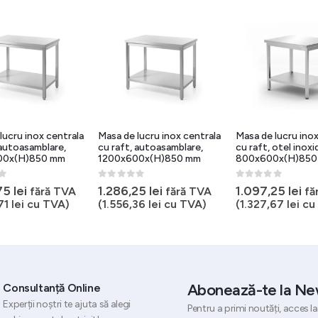
lucru inox centrala
Masa de lucru inox centrala
Masa de lucru inox
 autoasamblare,
cu raft, autoasamblare,
cu raft, otel inoxid
00x(H)850 mm
1200x600x(H)850 mm
800x600x(H)850
5
0
out of 5
0
out of 5
,75
lei
1.286,25
lei
1.097,25
lei
fără TVA
fără TVA
fă
71
lei
cu TVA)
(
1.556,36
lei
cu TVA)
(
1.327,67
lei
cu
Abonează-te la Ne
Consultanță Online
Experții noștri te ajuta să alegi
Pentru a primi noutăți, acces la