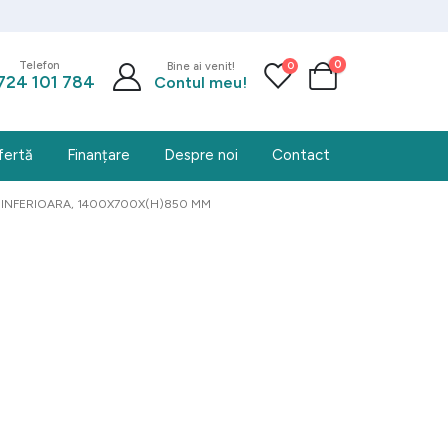
0
0
Telefon
Bine ai venit!
724 101 784
Contul meu!
fertă
Finanțare
Despre noi
Contact
 INFERIOARA, 1400X700X(H)850 MM