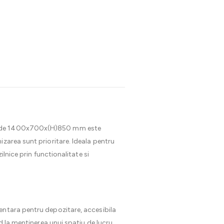
ile de 1400x700x(H)850 mm este
izarea sunt prioritare. Ideala pentru
lnice prin functionalitate si
mentara pentru depozitare, accesibila
d la mentinerea unui spatiu de lucru