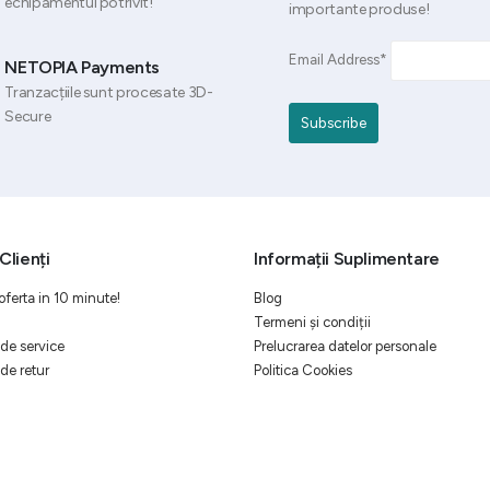
echipamentul potrivit!
importante produse!
Email Address*
NETOPIA Payments
Tranzacțiile sunt procesate 3D-
Secure
Clienți
Informații Suplimentare
oferta in 10 minute!
Blog
Termeni și condiții
de service
Prelucrarea datelor personale
de retur
Politica Cookies