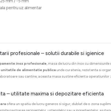
: +25 mm / -5 mm
ala pentru uz alimentar
arii profesionale – solutii durabile si igienice
pamente inox profesionale
, masa de lucru din inox cu dimensiun
n
unitatile de alimentatie publica
unde curatenia, rezistenta si organ
 laboratoare sau cantine, aceasta masa sustine eficienta operatiunilor zi
ita – utilitate maxima si depozitare eficienta
oara
ofera un spatiu de lucru generos si sigur, dublat de o zona supli
mite pastrarea recipientelor, ustensilelor sau a ingredientelor, ajutan