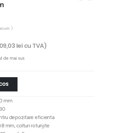
m
 acum. )
109,03
lei
cu TVA)
ul de mai sus
 COS
50 mm
430
entru depozitare eficienta
.8 mm, colturi rotunjite