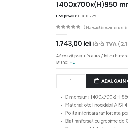
1400x700x(H)850 m
Cod produs:
HD810729
( Nu există recenzii până
0
out of 5
1.743,00
lei
fără TVA (
2.
Afișează prețul în euro / lei cu buton
Brand:
HD
ADAUGA IN
Dimensiuni: 1400x700x(H)8
Material: otel inoxidabil AISI 
Polita inferioara ranforsata p
Blat ranforsat cu grosime de 0