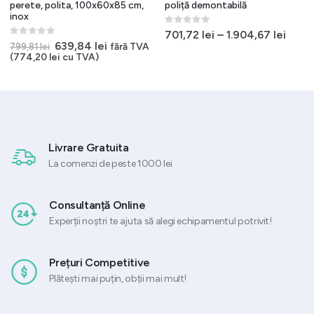
perete, polita, 100x60x85 cm,
poliță demontabilă
inox
0
out of 5
701,72
lei
–
1.904,67
lei
0
out of 5
Prețul
Prețul
639,84
lei
fără TVA
799,81
lei
inițial
curent
(
774,20
lei
cu TVA)
a
este:
fost:
639,84 lei.
799,81 lei.
Livrare Gratuita
La comenzi de peste 1000 lei
Consultanță Online
Experții noștri te ajuta să alegi echipamentul potrivit!
Prețuri Competitive
Plătești mai puțin, obții mai mult!