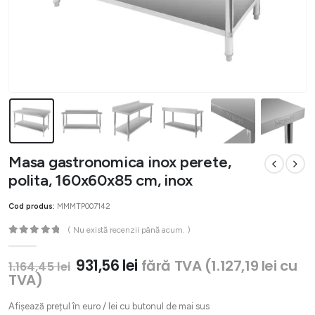
Masa gastronomica inox perete,
polita, 160x60x85 cm, inox
Cod produs:
MMMTP007142
( Nu există recenzii până acum. )
0
out of 5
Prețul
Prețul
931,56
lei
fără TVA (
1.127,19
lei
cu
1.164,45
lei
inițial
curent
TVA)
a
este:
fost:
931,56 lei.
Afișează prețul în euro / lei cu butonul de mai sus