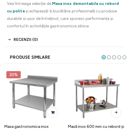
Vezi întreaga selecție de
Masa inox demontabila cu rebord
cu polita
și echipează-ți bucătăria profesională cu produse
durabile și ușor de întreținut, care sporesc performanța și
confortul în activitățile gastronomice zilnice.
RECENZII (0)
PRODUSE SIMILARE
20%
Acest produs are mai multe variații. Opțiunile pot fi alese în pagina produsului.
Masa gastronomica inox
Masă inox 600 mm cu rebord și