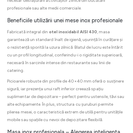
necesar desfășurării activităților zilnice din bucătării
profesionale sau alte medii comerciale.
Beneficiile utilizării unei mese inox profesionale
Fabricată integral din
otel inoxidabil AISI 430
, masa
garantează un standard înalt de igienă, ușurință în curățare și
o rezistență sporită la uzura zilnică. Blatul de lucru este întărit
cu un profil longitudinal, conferindu-i o rigiditate superioară,
necesară în sarcinile intense din restaurante sau linii de
catering.
Picioarele robuste din profile de 40×40 mm oferă o susținere
sigură, iar prezența unui raft inferior creează spațiu
suplimentar de depozitare – perfect pentru ustensile, tăvi sau
alte echipamente. În plus, structura cu șuruburi permite
plierea mesei, o caracteristică extrem de utilă pentru unitățile
mobile sau spațiile cu nevoi de depozitare flexibilă.
Masa inox profesionala – Alegerea inteligenta