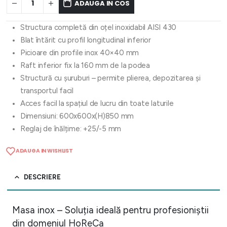
ADAUGA IN COS
Structura completă din oțel inoxidabil AISI 430
Blat întărit cu profil longitudinal inferior
Picioare din profile inox 40×40 mm
Raft inferior fix la 160 mm de la podea
Structură cu șuruburi – permite plierea, depozitarea și
transportul facil
Acces facil la spațiul de lucru din toate laturile
Dimensiuni: 600x600x(H)850 mm
Reglaj de înălțime: +25/-5 mm
ADAUGA IN WISHLIST
DESCRIERE
Masa inox – Soluția ideală pentru profesioniștii
din domeniul HoReCa