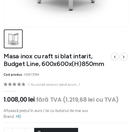
Masa inox cu raft si blat intarit,
Budget Line, 600x600x(H)850mm
Cod produs:
HD817094
( Nu există recenzii până acum. )
0
out of 5
1.008,00
lei
fără TVA (
1.219,68
lei
cu TVA)
Afișează prețul în euro / lei cu butonul de mai sus
Brand:
HD