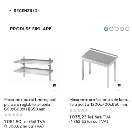
RECENZII (0)
PRODUSE SIMILARE
Masa inox cu raft nereglabil,
Masa inox profesionala de lucru,
picioare reglabile, pliabila
fara polita, 1200x700x850 mm
600x600x(H)850 mm
0
out of 5
1.035,23
lei
fără TVA
0
out of 5
1.081,50
lei
(
1.252,63
lei
cu TVA)
fără TVA
(
1.308,62
lei
cu TVA)