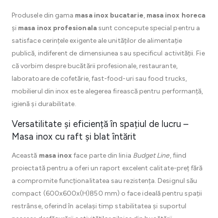
Produsele din gama
masa inox bucatarie
,
masa inox horeca
și
masa inox profesionala
sunt concepute special pentru a
satisface cerințele exigente ale unităților de alimentație
publică, indiferent de dimensiunea sau specificul activității. Fie
că vorbim despre bucătării profesionale, restaurante,
laboratoare de cofetărie, fast-food-uri sau food trucks,
mobilierul din inox este alegerea firească pentru performanță,
igienă și durabilitate.
Versatilitate și eficiență în spațiul de lucru –
Masa inox cu raft și blat întărit
Această
masa inox
face parte din linia
Budget Line
, fiind
proiectată pentru a oferi un raport excelent calitate-preț fără
a compromite funcționalitatea sau rezistența. Designul său
compact (600x600x(H)850 mm) o face ideală pentru spații
restrânse, oferind în același timp stabilitatea și suportul