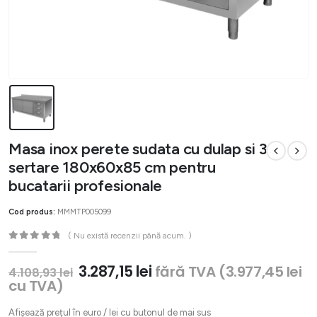
Masa inox perete sudata cu dulap si 3
sertare 180x60x85 cm pentru
bucatarii profesionale
Cod produs:
MMMTP005099
( Nu există recenzii până acum. )
0
out of 5
Prețul
Prețul
3.287,15
lei
fără TVA (
3.977,45
lei
4.108,93
lei
inițial
curent
cu TVA)
a
este:
fost:
3.287,15 lei.
Afișează prețul în euro / lei cu butonul de mai sus