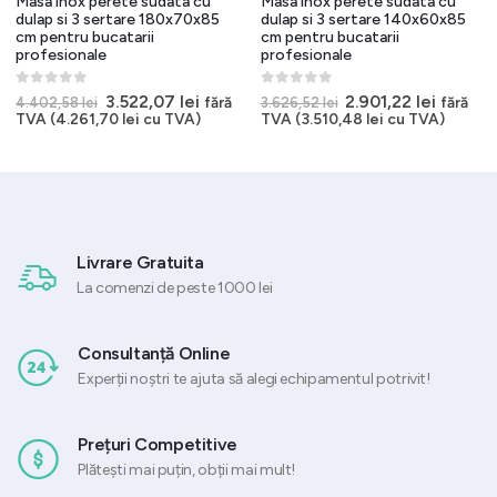
Masa inox perete sudata cu
Masa inox perete sudata cu
dulap si 3 sertare 180x70x85
dulap si 3 sertare 140x60x85
cm pentru bucatarii
cm pentru bucatarii
profesionale
profesionale
t
0
out of 5
0
out of 5
Prețul
Prețul
Prețul
Prețul
3.522,07
lei
2.901,22
lei
fără
fără
4.402,58
lei
3.626,52
lei
70 lei.
inițial
curent
inițial
curent
TVA (
4.261,70
lei
cu TVA)
TVA (
3.510,48
lei
cu TVA)
a
este:
a
este:
fost:
3.522,07 lei.
fost:
2.901,22
4.402,58 lei.
3.626,52 lei.
Livrare Gratuita
La comenzi de peste 1000 lei
Consultanță Online
Experții noștri te ajuta să alegi echipamentul potrivit!
Prețuri Competitive
Plătești mai puțin, obții mai mult!