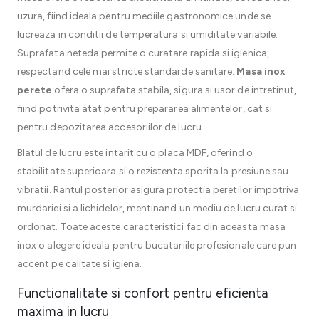
uzura, fiind ideala pentru mediile gastronomice unde se
lucreaza in conditii de temperatura si umiditate variabile.
Suprafata neteda permite o curatare rapida si igienica,
respectand cele mai stricte standarde sanitare.
Masa inox
perete
ofera o suprafata stabila, sigura si usor de intretinut,
fiind potrivita atat pentru prepararea alimentelor, cat si
pentru depozitarea accesoriilor de lucru.
Blatul de lucru este intarit cu o placa MDF, oferind o
stabilitate superioara si o rezistenta sporita la presiune sau
vibratii. Rantul posterior asigura protectia peretilor impotriva
murdariei si a lichidelor, mentinand un mediu de lucru curat si
ordonat. Toate aceste caracteristici fac din aceasta masa
inox o alegere ideala pentru bucatariile profesionale care pun
accent pe calitate si igiena.
Functionalitate si confort pentru eficienta
maxima in lucru