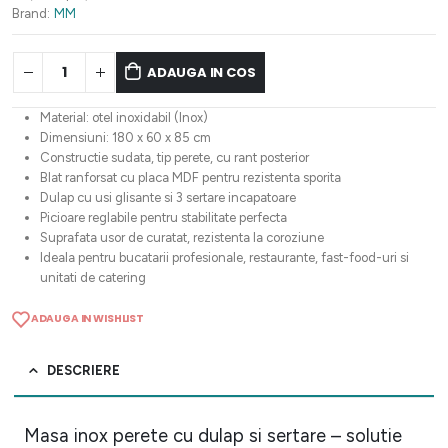
4.108,93 lei.
Brand:
MM
ADAUGA IN COS
Material: otel inoxidabil (Inox)
Dimensiuni: 180 x 60 x 85 cm
Constructie sudata, tip perete, cu rant posterior
Blat ranforsat cu placa MDF pentru rezistenta sporita
Dulap cu usi glisante si 3 sertare incapatoare
Picioare reglabile pentru stabilitate perfecta
Suprafata usor de curatat, rezistenta la coroziune
Ideala pentru bucatarii profesionale, restaurante, fast-food-uri si
unitati de catering
ADAUGA IN WISHLIST
DESCRIERE
Masa inox perete cu dulap si sertare – solutie