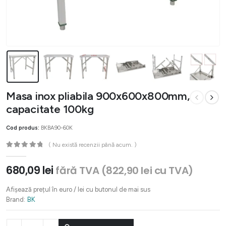
Masa inox pliabila 900x600x800mm,
capacitate 100kg
Cod produs:
BKBA90-60K
( Nu există recenzii până acum. )
0
out of 5
680,09
lei
fără TVA (
822,90
lei
cu TVA)
Afișează prețul în euro / lei cu butonul de mai sus
Brand:
BK