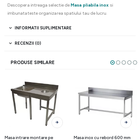
Descopera intreaga selectie de
Masa pliabila inox
si
imbunatateste organizarea spatiului tau de lucru.
INFORMATII SUPLIMENTARE
RECENZII (0)
PRODUSE SIMILARE
Acest produs are mai multe variații. Opțiunile pot fi alese în pagina produsului.
Acest produs are mai multe variații. Opțiunile pot fi alese în pagina produsului.
Masa intrare montare pe
Masa inox cu rebord 600 mm