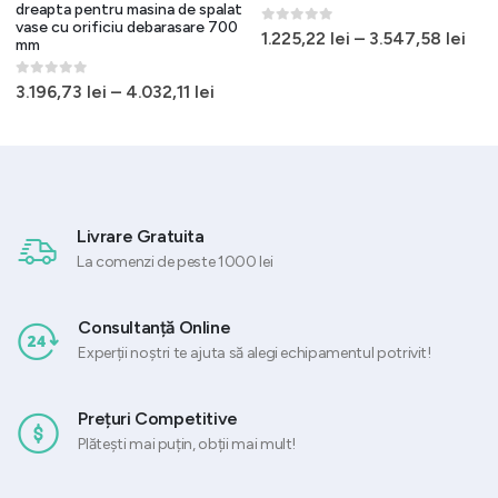
dreapta pentru masina de spalat
vase cu orificiu debarasare 700
0
out of 5
1.225,22
lei
–
3.547,58
lei
mm
0
out of 5
3.196,73
lei
–
4.032,11
lei
Livrare Gratuita
La comenzi de peste 1000 lei
Consultanță Online
Experții noștri te ajuta să alegi echipamentul potrivit!
Prețuri Competitive
Plătești mai puțin, obții mai mult!