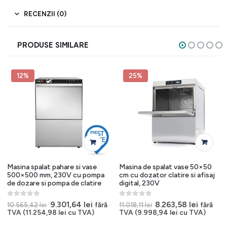
RECENZII (0)
PRODUSE SIMILARE
12%
25%
Masina spalat pahare si vase
Masina de spalat vase 50×50
500×500 mm, 230V cu pompa
cm cu dozator clatire si afisaj
de dozare si pompa de clatire
digital, 230V
0
out of 5
0
out of 5
Prețul
Prețul
Prețul
Prețul
9.301,64
lei
8.263,58
lei
fără
fără
10.565,42
lei
11.018,11
lei
inițial
curent
inițial
curent
l
TVA (
11.254,98
lei
cu TVA)
TVA (
9.998,94
lei
cu TVA)
a
este:
a
este:
t
fost:
9.301,64 lei.
fost:
8.263,58