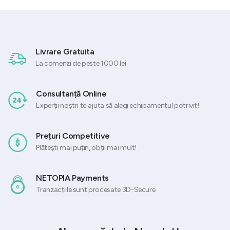
10.565,42 lei.
11.018,11 lei.
75 lei.
Livrare Gratuita
La comenzi de peste 1000 lei
Consultanță Online
Experții noștri te ajuta să alegi echipamentul potrivit!
Prețuri Competitive
Plătești mai puțin, obții mai mult!
NETOPIA Payments
Tranzacțiile sunt procesate 3D-Secure