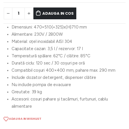
ADAUGA IN COS
Dimensiuni: 470×510(+325)x(H)710 mm
Alimentare: 230V / 2800W
Material: oțel inoxidabil AISI 304
Capacitate cazan: 3,5 l / rezervor: 17 l
Temperatură spălare: 62°C / clătire: 85°C
Durată ciclu: 120 sec / 30 coșuri pe oră
Compatibil coșuri 400×400 mm, pahare max. 290 mm
Include dozator detergent, dispenser clătire
Nu include pompa de evacuare
Greutate: 39 kg
Accesorii: cosuri pahare și tacâmuri, furtunuri, cablu
alimentare
ADAUGA IN WISHLIST