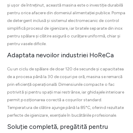
și ușor de întreținut, această masina este o investiție durabilă
pentru orice afacere din domeniul alimentației publice. Pompa
de detergent inclusă și sistemul electromecanic de control
simplifică procesul de igienizare, iar bratele separate din inox
pentru spălare și clătire asigură o curățare uniformă, chiar și
pentru vasele dificile.
Adaptata nevoilor industriei HoReCa
Cu un ciclu de spălare de doar 120 de secunde și capacitatea
de a procesa până la 30 de coșuri pe oră, masina se remarcă
prin eficiență operațională. Dimensiunile compacte o fac
potrivită și pentru spații mai restrânse, iar ghidajele interioare
permit poziționarea corectă a coșurilor standard.
Temperatura de clătire ajunge până la 85°C, oferind rezultate
perfecte de igienizare, esențiale în bucătăriile profesionale.
Soluție completă, pregătită pentru