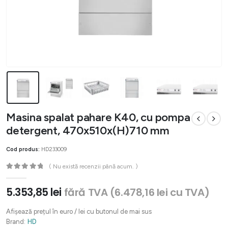
Masina spalat pahare K40, cu pompa
detergent, 470x510x(H)710 mm
Cod produs:
HD233009
( Nu există recenzii până acum. )
0
out of 5
5.353,85
lei
fără TVA (
6.478,16
lei
cu TVA)
Afișează prețul în euro / lei cu butonul de mai sus
Brand:
HD