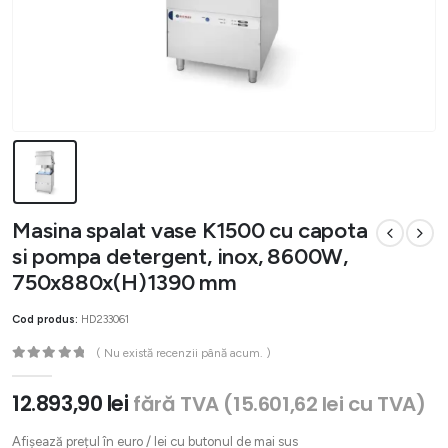
Masina spalat vase K1500 cu capota
si pompa detergent, inox, 8600W,
750x880x(H)1390 mm
Cod produs:
HD233061
( Nu există recenzii până acum. )
0
out of 5
12.893,90
lei
fără TVA (
15.601,62
lei
cu TVA)
Afișează prețul în euro / lei cu butonul de mai sus