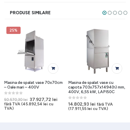
PRODUSE SIMILARE
25%
Masina de spalat vase 70x70cm
Masina de spalat vase cu
– Oale mari – 400V
capota 703x757x1494(h) mm,
400V, 6,55 kW, LAPI50C
0
out of 5
Prețul
Prețul
37.927,72
lei
50.570,30
lei
inițial
curent
0
out of 5
14.802,93
lei
fără TVA (
45.892,54
lei
cu
fără TVA
a
este:
TVA)
(
17.911,55
lei
cu TVA)
fost:
37.927,72 lei.
50.570,30 lei.