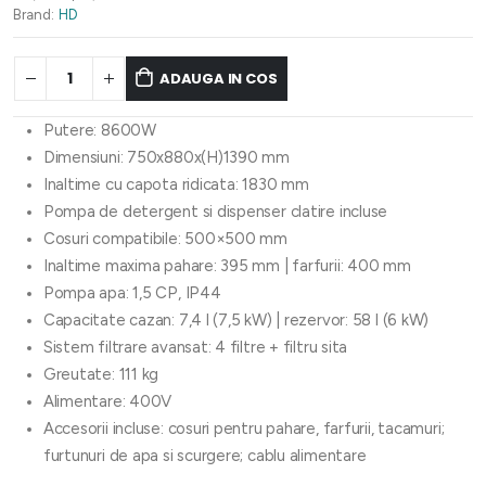
Brand:
HD
ADAUGA IN COS
Putere: 8600W
Dimensiuni: 750x880x(H)1390 mm
Inaltime cu capota ridicata: 1830 mm
Pompa de detergent si dispenser clatire incluse
Cosuri compatibile: 500×500 mm
Inaltime maxima pahare: 395 mm | farfurii: 400 mm
Pompa apa: 1,5 CP, IP44
Capacitate cazan: 7,4 l (7,5 kW) | rezervor: 58 l (6 kW)
Sistem filtrare avansat: 4 filtre + filtru sita
Greutate: 111 kg
Alimentare: 400V
Accesorii incluse: cosuri pentru pahare, farfurii, tacamuri;
furtunuri de apa si scurgere; cablu alimentare