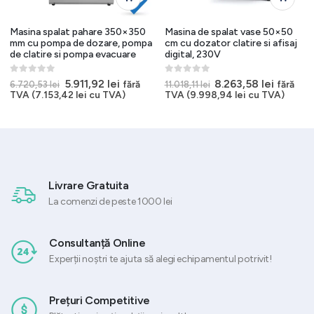
Masina spalat pahare 350×350
Masina de spalat vase 50×50
mm cu pompa de dozare, pompa
cm cu dozator clatire si afisaj
de clatire si pompa evacuare
digital, 230V
0
out of 5
0
out of 5
Prețul
Prețul
Prețul
Prețul
5.911,92
lei
8.263,58
lei
fără
fără
6.720,53
lei
11.018,11
lei
inițial
curent
inițial
curent
ul
TVA (
7.153,42
lei
cu TVA)
TVA (
9.998,94
lei
cu TVA)
a
este:
a
este:
nt
fost:
5.911,92 lei.
fost:
8.263,58
:
6.720,53 lei.
11.018,11 lei.
,06 lei.
Livrare Gratuita
La comenzi de peste 1000 lei
Consultanță Online
Experții noștri te ajuta să alegi echipamentul potrivit!
Prețuri Competitive