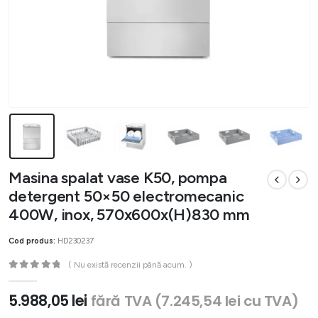
Masina spalat vase K50, pompa
detergent 50×50 electromecanic
400W, inox, 570x600x(H)830 mm
Cod produs:
HD230237
( Nu există recenzii până acum. )
0
out of 5
5.988,05
lei
fără TVA (
7.245,54
lei
cu TVA)