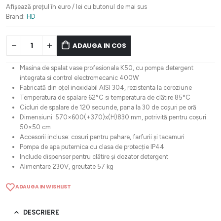
Afișează prețul în euro / lei cu butonul de mai sus
Brand:
HD
ADAUGA IN COS
Masina de spalat vase profesionala K50, cu pompa detergent
integrata si control electromecanic 400W
Fabricată din oțel inoxidabil AISI 304, rezistenta la coroziune
Temperatura de spalare 62°C si temperatura de clătire 85°C
Cicluri de spalare de 120 secunde, pana la 30 de coșuri pe oră
Dimensiuni: 570×600(+370)x(H)830 mm, potrivită pentru coșuri
50×50 cm
Accesorii incluse: cosuri pentru pahare, farfurii și tacamuri
Pompa de apa puternica cu clasa de protecție IP44
Include dispenser pentru clătire și dozator detergent
Alimentare 230V, greutate 57 kg
ADAUGA IN WISHLIST
DESCRIERE