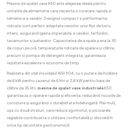
Masina de spalat vase K50 este alegerea ideala pentru
unitatile de alimentatie care necesita o curatare rapida si
temeinica a vaselor. Designul compact si performanta
ridicata sunt perfect adaptate nevoilor unui flux de lucru
intens, asigurand igiena impecabila a vaselor, farfuriilor,
tacamurilor si paharelor. Capacitatea de a spala pana la 30
de coșuri pe oră, temperaturile ridicate de spalare si clătire,
precum si pompa de detergent integrata, garanteaza
rezultate excelente si economii de timp.
Realizata din oțel inoxidabil AISI 304, cu o putere de încălzire
de 6 kW pentru cazanul de 6 litri și 2,8 kW pentru baia de
clătire de 35 litri,
masina de spalat vase industriala
K50
garanteaza o operare rapida și eficienta, reducând riscurile de
coroziune și asigurând o durabilitate îndelungată. Mai mult,
ușa cu două straturi, care reduce zgomotul, și picioarele
reglabile contribuie la o utilizare confortabilă și discretă în
orice tip de unitate gastronomică.