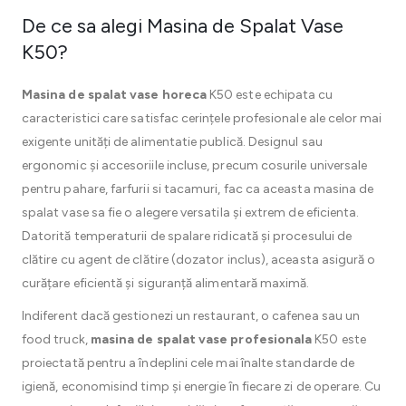
De ce sa alegi Masina de Spalat Vase
K50?
Masina de spalat vase horeca
K50 este echipata cu
caracteristici care satisfac cerințele profesionale ale celor mai
exigente unități de alimentatie publică. Designul sau
ergonomic și accesoriile incluse, precum cosurile universale
pentru pahare, farfurii si tacamuri, fac ca aceasta masina de
spalat vase sa fie o alegere versatila și extrem de eficienta.
Datorită temperaturii de spalare ridicată și procesului de
clătire cu agent de clătire (dozator inclus), aceasta asigură o
curățare eficientă și siguranță alimentară maximă.
Indiferent dacă gestionezi un restaurant, o cafenea sau un
food truck,
masina de spalat vase profesionala
K50 este
proiectată pentru a îndeplini cele mai înalte standarde de
igienă, economisind timp și energie în fiecare zi de operare. Cu