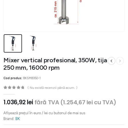
Mixer vertical profesional, 350W, tija
250 mm, 16000 rpm
Cod produs:
BKSMB350-1
( Nu există recenzii până acum. )
0
out of 5
1.036,92
lei
fără TVA (
1.254,67
lei
cu TVA)
Afișează prețul în euro / lei cu butonul de mai sus
Brand:
BK