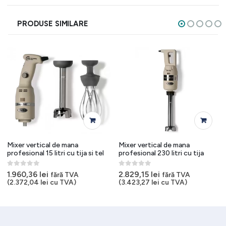
PRODUSE SIMILARE
Mixer vertical de mana
Mixer vertical de mana
profesional 15 litri cu tija si tel
profesional 230 litri cu tija
0
out of 5
0
out of 5
1.960,36
lei
2.829,15
lei
fără TVA
fără TVA
(
2.372,04
lei
cu TVA)
(
3.423,27
lei
cu TVA)
i.