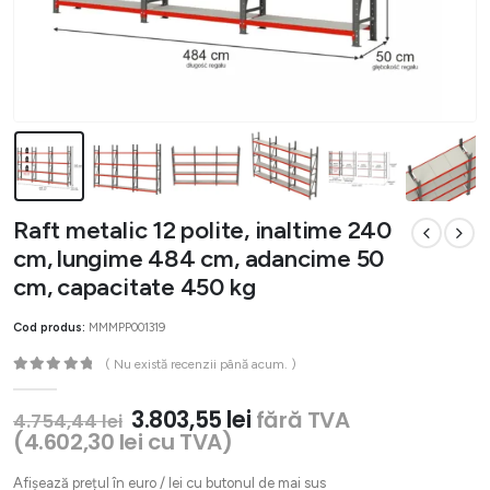
Raft metalic 12 polite, inaltime 240
cm, lungime 484 cm, adancime 50
cm, capacitate 450 kg
Cod produs:
MMMPP001319
( Nu există recenzii până acum. )
0
out of 5
Prețul
Prețul
3.803,55
lei
fără TVA
4.754,44
lei
inițial
curent
(
4.602,30
lei
cu TVA)
a
este:
fost:
3.803,55 lei.
Afișează prețul în euro / lei cu butonul de mai sus