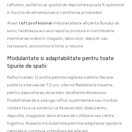
rafturilor, astfel incat spatiul de depozitare poate fi optimizat
in functie de dimensiunea si cantitatea produselor.
Acest
raft profesional
imbunatateste eficienta fluxului de
lucru, faciliteaza accesul rapid la produse si contribuie la
mentinerea ordinii in magazin, laborator, depozit sau
restaurant, economisind timp si resurse.
Modularitate si adaptabilitate pentru toate
tipurile de spatii
Raftul metalic 12 polite permite reglarea inaltimii fiecarei
polite la intervale de 7,5 cm, oferind flexibilitate maxima
pentru depozitarea obiectelor de diferite dimensiuni.
Posibilitatea de a adauga rafturi suplimentare sau module
conexe face ca sistemul sa fie extensibil, ideal pentru
depozite, magazine, laboratoare de cofetarie sau centre
logistice. Aceasta modularitate permite adaptarea rapida la
cerintele in continua schimbare ale afacerii.