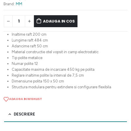
4.754,44 lei.
Brand:
MM
ADAUGA IN COS
Inaltime raft 200 cm
Lungime raft 484 cm
Adancime raft 50 cm
Material constructie otel vopsit in camp electrostatic
Tip polite metalice
Numar polite 12
Capacitate maxima de incarcare 450 kg pe polita
Reglare inaltime polite la interval de 7,5 cm
Dimensiune polita 150 x 50 cm
Structura modulara pentru extindere si configurare flexibila
ADAUGA IN WISHLIST
DESCRIERE