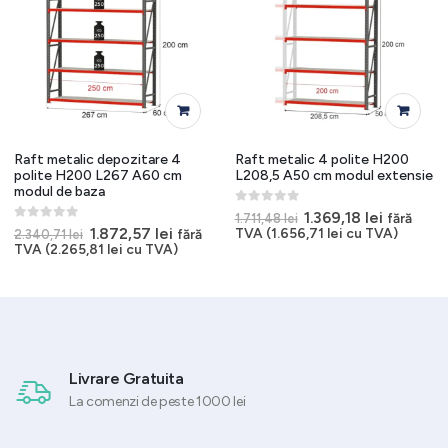
Raft metalic depozitare 4
Raft metalic 4 polite H200
polite H200 L267 A60 cm
L208,5 A50 cm modul extensie
modul de baza
0
out of 5
Prețul
Prețul
1.369,18
lei
fără
1.711,48
lei
t
inițial
curent
0
out of 5
Prețul
Prețul
1.872,57
lei
TVA (
1.656,71
lei
cu TVA)
fără
2.340,71
lei
a
este:
inițial
curent
TVA (
2.265,81
lei
cu TVA)
8 lei.
fost:
1.369,18 l
a
este:
1.711,48 lei.
fost:
1.872,57 lei.
2.340,71 lei.
Livrare Gratuita
La comenzi de peste 1000 lei