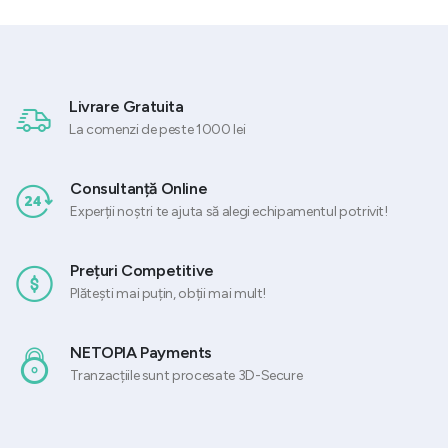
 lei.
fost:
1.162,81 lei.
fost:
1.109,09 
1.453,52 lei.
1.386,37 lei.
Livrare Gratuita
La comenzi de peste 1000 lei
Consultanță Online
Experții noștri te ajuta să alegi echipamentul potrivit!
Prețuri Competitive
Plătești mai puțin, obții mai mult!
NETOPIA Payments
Tranzacțiile sunt procesate 3D-Secure