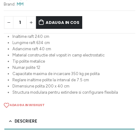
5.423,78 lei.
Brand:
MM
ADAUGA IN COS
Inaltime raft 240 cm
Lungime raft 634 cm
Adancime raft 40 cm
Material constructie otel vopsit in camp electrostatic
Tip polite metalice
Numar polite 12
Capacitate maxima de incarcare 350 kg pe polita
Reglare inaltime polite la interval de 7.5 cm
Dimensiune polita 200 x 40 cm
Structura modulara pentru extindere si configurare flexibila
ADAUGA IN WISHLIST
DESCRIERE