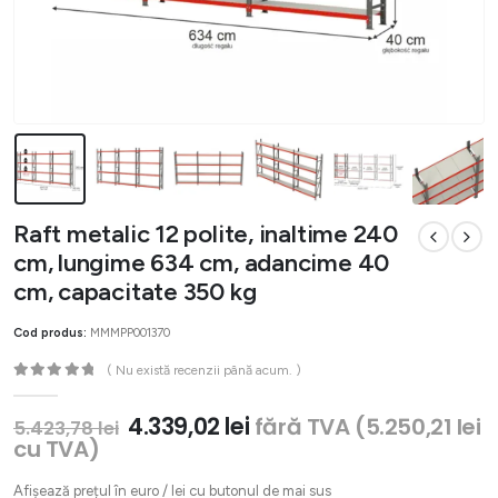
Raft metalic 12 polite, inaltime 240
cm, lungime 634 cm, adancime 40
cm, capacitate 350 kg
Cod produs:
MMMPP001370
( Nu există recenzii până acum. )
0
out of 5
Prețul
Prețul
4.339,02
lei
fără TVA (
5.250,21
lei
5.423,78
lei
inițial
curent
cu TVA)
a
este:
fost:
4.339,02 lei.
Afișează prețul în euro / lei cu butonul de mai sus