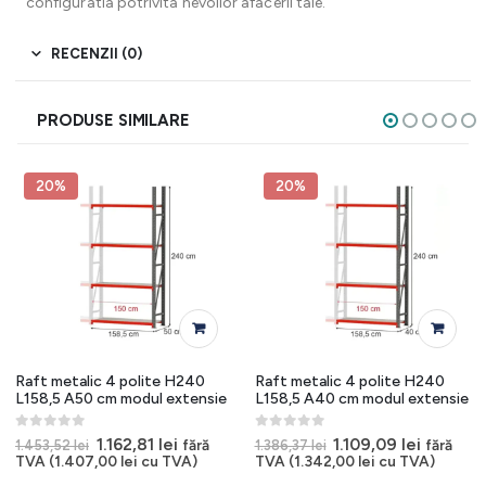
configuratia potrivita nevoilor afacerii tale.
RECENZII (0)
PRODUSE SIMILARE
20%
20%
Raft metalic 4 polite H240
Raft metalic 4 polite H240
L158,5 A50 cm modul extensie
L158,5 A40 cm modul extensie
0
out of 5
0
out of 5
Prețul
Prețul
Prețul
Prețul
1.162,81
lei
1.109,09
lei
fără
fără
1.453,52
lei
1.386,37
lei
inițial
curent
inițial
curent
TVA (
1.407,00
lei
cu TVA)
TVA (
1.342,00
lei
cu TVA)
a
este:
a
este: