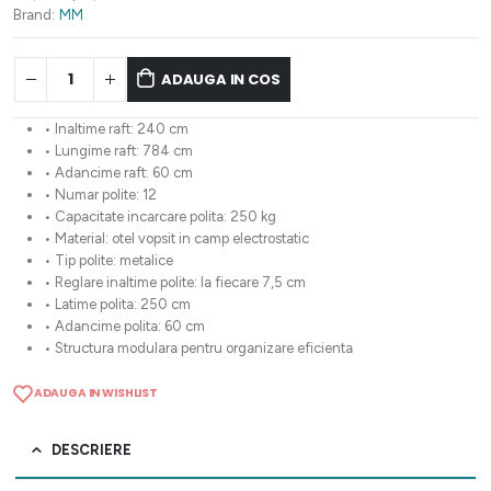
6.986,92 lei.
Brand:
MM
ADAUGA IN COS
• Inaltime raft: 240 cm
• Lungime raft: 784 cm
• Adancime raft: 60 cm
• Numar polite: 12
• Capacitate incarcare polita: 250 kg
• Material: otel vopsit in camp electrostatic
• Tip polite: metalice
• Reglare inaltime polite: la fiecare 7,5 cm
• Latime polita: 250 cm
• Adancime polita: 60 cm
• Structura modulara pentru organizare eficienta
ADAUGA IN WISHLIST
DESCRIERE