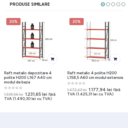
PRODUSE SIMILARE
20%
20%
Raft metalic depozitare 4
Raft metalic 4 polite H200
polite H200 L167 A40 cm
L158,5 A60 cm modul extensie
modul de baza
0
out of 5
Prețul
Prețul
1.177,94
lei
fără
1.472,43
lei
inițial
curent
0
out of 5
Prețul
Prețul
1.231,65
lei
TVA (
1.425,31
lei
cu TVA)
fără
1.539,56
lei
a
este:
inițial
curent
TVA (
1.490,30
lei
cu TVA)
fost:
1.177,94
a
este:
1.472,43 lei.
3 lei.
fost:
1.231,65 lei.
1.539,56 lei.