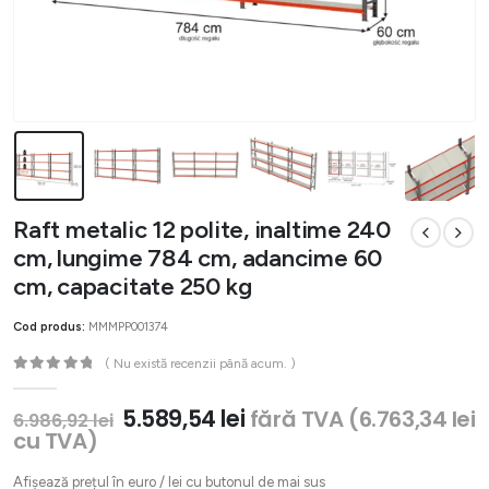
Raft metalic 12 polite, inaltime 240
cm, lungime 784 cm, adancime 60
cm, capacitate 250 kg
Cod produs:
MMMPP001374
( Nu există recenzii până acum. )
0
out of 5
Prețul
Prețul
5.589,54
lei
fără TVA (
6.763,34
lei
6.986,92
lei
inițial
curent
cu TVA)
a
este:
fost:
5.589,54 lei.
Afișează prețul în euro / lei cu butonul de mai sus