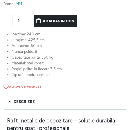
3.888,56 lei.
Brand:
MM
ADAUGA IN COS
Inaltime: 240 cm
Lungime: 425,5 cm
Adancime: 50 cm
Numar polite: 8
Capacitate polita: 350 kg
Material: otel vopsit
Reglaj polita: la fiecare 7,5 cm
Tip raft: modul complet
ADAUGA IN WISHLIST
DESCRIERE
Raft metalic de depozitare – solutie durabila
pentru spatii profesionale