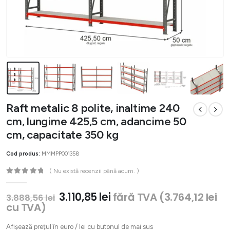
Raft metalic 8 polite, inaltime 240
cm, lungime 425,5 cm, adancime 50
cm, capacitate 350 kg
Cod produs:
MMMPP001358
( Nu există recenzii până acum. )
0
out of 5
Prețul
Prețul
3.110,85
lei
fără TVA (
3.764,12
lei
3.888,56
lei
inițial
curent
cu TVA)
a
este:
fost:
3.110,85 lei.
Afișează prețul în euro / lei cu butonul de mai sus