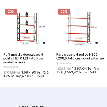
20%
20%
Raft metalic depozitare 4
Raft metalic 4 polite H200
polite H240 L217 A60 cm
L208,5 A40 cm modul extensie
modul de baza
0
out of 5
Prețul
Prețul
1.297,04
lei
fără
1.621,31
lei
inițial
curent
0
out of 5
Prețul
Prețul
1.687,99
lei
TVA (
1.569,42
lei
cu TVA)
fără
2.109,99
lei
a
este:
inițial
curent
TVA (
2.042,47
lei
cu TVA)
fost:
1.297,04 
a
este:
1.621,31 lei.
 lei.
fost:
1.687,99 lei.
2.109,99 lei.
Livrare Gratuita