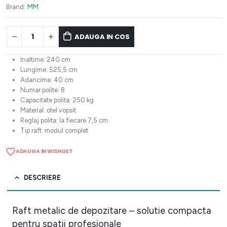
4.290,23 lei.
Brand:
MM
ADAUGA IN COS
Inaltime: 240 cm
Lungime: 525,5 cm
Adancime: 40 cm
Numar polite: 8
Capacitate polita: 250 kg
Material: otel vopsit
Reglaj polita: la fiecare 7,5 cm
Tip raft: modul complet
ADAUGA IN WISHLIST
DESCRIERE
Raft metalic de depozitare – solutie compacta
pentru spatii profesionale