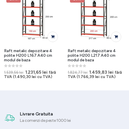
Raft metalic depozitare 4
Raft metalic depozitare 4
polite H200 L167 A40 cm
polite H200 L217 A40 cm
modul de baza
modul de baza
0
out of 5
0
out of 5
Prețul
Prețul
Prețul
Prețul
1.231,65
lei
1.459,83
lei
fără
fără
1.539,56
lei
1.824,77
lei
t
inițial
curent
inițial
curent
TVA (
1.490,30
lei
cu TVA)
TVA (
1.766,39
lei
cu TVA)
a
este:
a
este:
7 lei.
fost:
1.231,65 lei.
fost:
1.459,83
1.539,56 lei.
1.824,77 lei.
Livrare Gratuita
La comenzi de peste 1000 lei