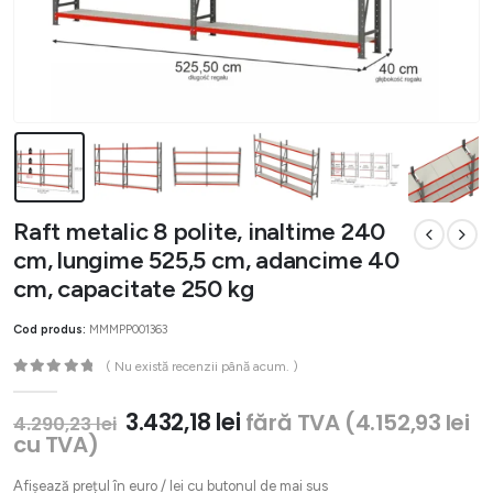
Raft metalic 8 polite, inaltime 240
cm, lungime 525,5 cm, adancime 40
cm, capacitate 250 kg
Cod produs:
MMMPP001363
( Nu există recenzii până acum. )
0
out of 5
Prețul
Prețul
3.432,18
lei
fără TVA (
4.152,93
lei
4.290,23
lei
inițial
curent
cu TVA)
a
este:
fost:
3.432,18 lei.
Afișează prețul în euro / lei cu butonul de mai sus