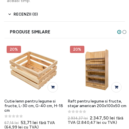
acelasi timp.
RECENZII (0)
PRODUSE SIMILARE
20%
20%
Cutie lemn pentru legume si
Raft pentru legume si fructe,
fructe, L-30 cm, G-40 cm, H-18
stejar american 200x100x50 cm
cm
0
out of 5
Prețul
Prețul
2.347,50
lei
fără
2.934,37
lei
inițial
curent
0
out of 5
l
Prețul
Prețul
53,71
lei
TVA (
2.840,47
lei
cu TVA)
fără TVA
67,14
lei
a
este:
t
inițial
curent
(
64,99
lei
cu TVA)