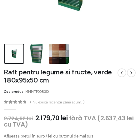
Raft pentru legume si fructe, verde
180x95x50 cm
Cod produs:
MMMTP003060
( Nu există recenzii până acum. )
0
out of 5
Prețul
Prețul
2.179,70
lei
fără TVA (
2.637,43
lei
2.724,62
lei
inițial
curent
cu TVA)
a
este:
fost:
2.179,70 lei.
Afișează prețul în euro / lei cu butonul de mai sus