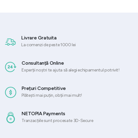
fost:
2.347,5
a
este:
2.934,37 lei.
,84 lei.
fost:
53,71 lei.
67,14 lei.
Livrare Gratuita
La comenzi de peste 1000 lei
Consultanță Online
Experții noștri te ajuta să alegi echipamentul potrivit!
Prețuri Competitive
Plătești mai puțin, obții mai mult!
NETOPIA Payments
Tranzacțiile sunt procesate 3D-Secure