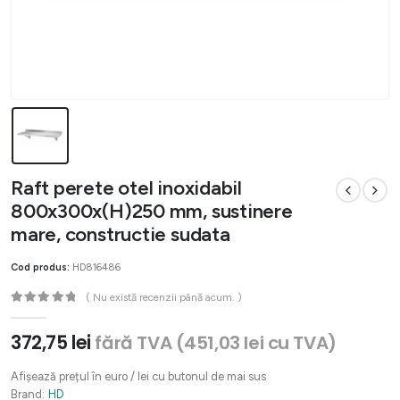
Raft perete otel inoxidabil
800x300x(H)250 mm, sustinere
mare, constructie sudata
Cod produs:
HD816486
( Nu există recenzii până acum. )
0
out of 5
372,75
lei
fără TVA (
451,03
lei
cu TVA)
Afișează prețul în euro / lei cu butonul de mai sus
Brand:
HD