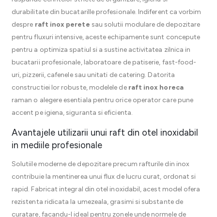
durabilitate din bucatarille profesionale. Indiferent ca vorbim
despre
raft inox perete
sau solutii modulare de depozitare
pentru fluxuri intensive, aceste echipamente sunt concepute
pentru a optimiza spatiul si a sustine activitatea zilnica in
bucatarii profesionale, laboratoare de patiserie, fast-food-
uri, pizzerii, cafenele sau unitati de catering. Datorita
constructiei lor robuste, modelele de
raft inox horeca
raman o alegere esentiala pentru orice operator care pune
accent pe igiena, siguranta si eficienta.
Avantajele utilizarii unui raft din otel inoxidabil
in mediile profesionale
Solutiile moderne de depozitare precum rafturile din inox
contribuie la mentinerea unui flux de lucru curat, ordonat si
rapid. Fabricat integral din otel inoxidabil, acest model ofera
rezistenta ridicata la umezeala, grasimi si substante de
curatare, facandu-l ideal pentru zonele unde normele de