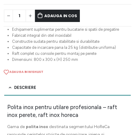
ADAUGA IN COS
Echipament suplimentar pentru bucatarie si spatii de pregatire
Fabricat integral din otel inoxidabil
Constructie sudata pentru stabilitate si durabilitate
Capacitate de incarcare pana la 25 kg (distributie uniforma)
Raft complet cu console pentru montaj pe perete
Dimensiuni: 800 x 300 x (H) 250 mm
ADAUGA IN WISHLIST
DESCRIERE
Polita inox pentru utilare profesionala – raft
inox perete, raft inox horeca
Gama de
polita inox
destinata segmentului HoReCa
raspunde cerintelor stricte de organizare, igiena si