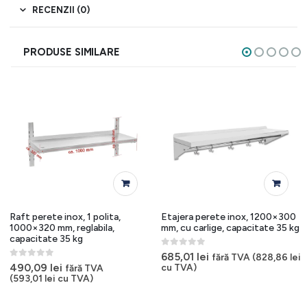
RECENZII (0)
PRODUSE SIMILARE
Raft perete inox, 1 polita,
Etajera perete inox, 1200×300
1000×320 mm, reglabila,
mm, cu carlige, capacitate 35 kg
capacitate 35 kg
0
out of 5
685,01
lei
fără TVA (
828,86
lei
0
out of 5
490,09
lei
cu TVA)
fără TVA
(
593,01
lei
cu TVA)