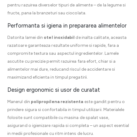
pentru razuirea diverselor tipuri de alimente – de la legume si
fructe, pana la branzeturi sau ciocolata.
Performanta si igiena in prepararea alimentelor
Datorita lamei din
otel inoxidabil
de inalta calitate, aceasta
razatoare garanteaza rezultate uniforme si rapide, fara a
compromite textura sau aspectul ingredientelor. Lamele
ascutite cu precizie permit razuirea fara efort, chiar si a
alimentelor mai dure, reducand riscul de accidentare si
maximizand eficienta in timpul pregatirii.
Design ergonomic si usor de curatat
Manerul din
polipropilena rezistenta
este gandit pentru o
prindere sigura si confortabila in timpul utilizarii. Materialele
folosite sunt compatibile cu masina de spalat vase,
asigurand o igienizare rapida si completa – un aspect esential
in medii profesionale cu ritm intens de lucru.