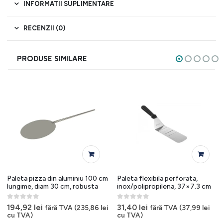
INFORMATII SUPLIMENTARE
RECENZII (0)
PRODUSE SIMILARE
Paleta pizza din aluminiu 100 cm
Paleta flexibila perforata,
lungime, diam 30 cm, robusta
inox/polipropilena, 37×7.3 cm
0
out of 5
0
out of 5
194,92
lei
31,40
lei
fără TVA (
235,86
lei
fără TVA (
37,99
lei
cu TVA)
cu TVA)