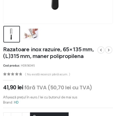
Razatoare inox razuire, 65×135 mm,
(L)315 mm, maner polipropilena
Cod produs:
HD856345
( Nu există recenzii până acum. )
0
out of 5
41,90
lei
fără TVA (
50,70
lei
cu TVA)
Afișează prețul în euro / lei cu butonul de mai sus
Brand:
HD