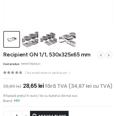
Recipient GN 1/1, 530x325x65 mm
Cod produs:
MMMTP001841
( Nu există recenzii până acum. )
0
out of 5
Prețul
Prețul
28,65
lei
fără TVA (
34,67
lei
cu TVA)
39,80
lei
inițial
curent
a
este:
Afișează prețul în euro / lei cu butonul de mai sus
fost:
28,65 lei.
Brand:
MM
39,80 lei.