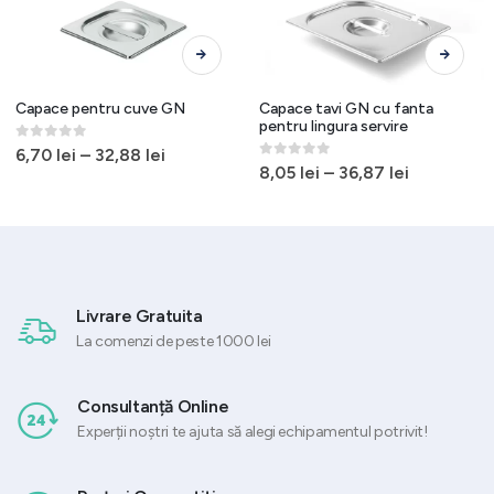
Acest produs are mai multe variații. Opțiunile pot fi alese în pagina produsului.
Acest produs are mai multe variații. Opțiunile pot fi alese în pagina produsului.
Capace pentru cuve GN
Capace tavi GN cu fanta
pentru lingura servire
0
out of 5
6,70
lei
–
32,88
lei
0
out of 5
8,05
lei
–
36,87
lei
Livrare Gratuita
La comenzi de peste 1000 lei
Consultanță Online
Experții noștri te ajuta să alegi echipamentul potrivit!