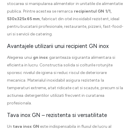
stocarea si manipularea alimentelor in unitatile de alimentatie
publica. Printre acestea se remarca
recipientul GN 1/1,
530x325x65 mm
, fabricat din otel inoxidabil rezistent, ideal
pentru bucatarii profesionale, restaurante, pizzerii, fast-food-
uri si servicii de catering.
Avantajele utilizarii unui recipient GN inox
Alegerea unui
gn inox
garanteaza siguranta alimentara si
eficienta in lucru. Constructia solida si colturile rotunjite
sporesc nivelul de igiena si reduc riscul de deteriorare
mecanica. Materialul inoxidabil asigura rezistenta la
temperaturi extreme, atat ridicate cat si scazute, precum si la
actiunea detergentilor utilizati frecvent in curatarea
profesionala.
Tava inox GN – rezistenta si versatilitate
Un
tava inox GN
este indispensabila in fluxul de lucru al