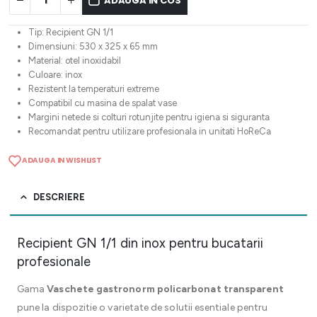
ADAUGA IN COS
Tip: Recipient GN 1/1
Dimensiuni: 530 x 325 x 65 mm
Material: otel inoxidabil
Culoare: inox
Rezistent la temperaturi extreme
Compatibil cu masina de spalat vase
Margini netede si colturi rotunjite pentru igiena si siguranta
Recomandat pentru utilizare profesionala in unitati HoReCa
ADAUGA IN WISHLIST
DESCRIERE
Recipient GN 1/1 din inox pentru bucatarii
profesionale
Gama
Vaschete gastronorm policarbonat transparent
pune la dispozitie o varietate de solutii esentiale pentru