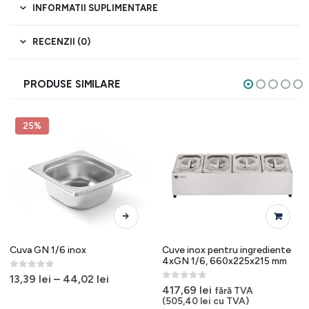
INFORMATII SUPLIMENTARE
RECENZII (0)
PRODUSE SIMILARE
25%
Acest produs are mai multe variații. Opțiunile pot fi alese în pagina produsului.
Cuva GN 1/6 inox
Cuve inox pentru ingrediente
4xGN 1/6, 660x225x215 mm
0
out of 5
13,39
lei
–
44,02
lei
0
out of 5
417,69
lei
fără TVA
(
505,40
lei
cu TVA)