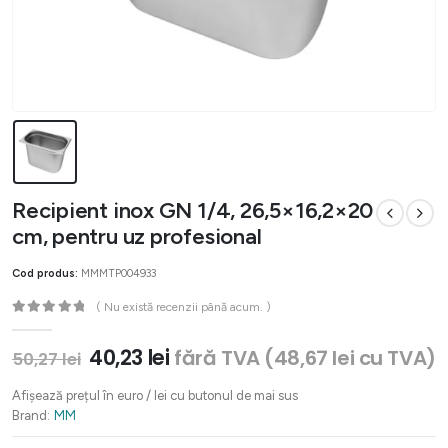
Recipient inox GN 1/4, 26,5×16,2×20
cm, pentru uz profesional
Cod produs:
MMMTP004933
( Nu există recenzii până acum. )
0
out of 5
Prețul
Prețul
40,23
lei
fără TVA (
48,67
lei
cu TVA)
50,27
lei
inițial
curent
a
este:
Afișează prețul în euro / lei cu butonul de mai sus
fost:
40,23 lei.
Brand:
MM
50,27 lei.