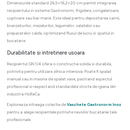
Dimensiunile standard 26,5×16,2×20 cm permit integrarea
recipientului in sisteme Gastronorm, frigidere, congelatoare,
cuptoare sau bai-marie. Este ideal pentru depozitarea carnii,
branzeturilor, mezelurilor, legumelor, salatelor sau
preparatelor calde, optimizand fluxul de lucru si spatiul in
bucatarie.
Durabilitate si intretinere usoara
Recipientul GN 1/4 ofera o constructie solida si durabila,
potrivita pentru utilizare zilnica intensiva. Poate fi spalat
manual sau in masina de spalat vase, pastrand aspectul
profesional si respectand standardele stricte de igiena din
industria HoReCa.
Exploreaza intreaga colectie de
Vaschete Gastronorm Inox
pentru a alege recipientele potrivite nevoilor bucatariei tale
profesionale.