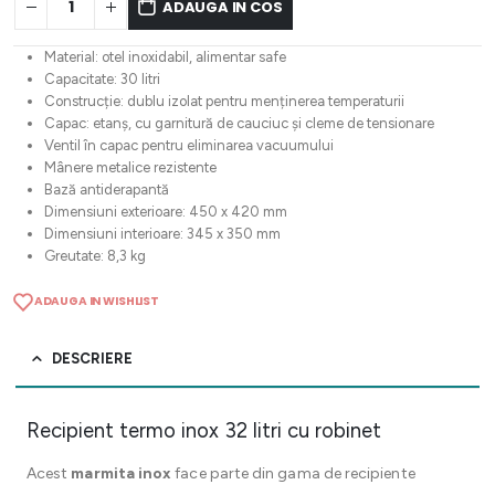
ADAUGA IN COS
Material: otel inoxidabil, alimentar safe
Capacitate: 30 litri
Construcție: dublu izolat pentru menținerea temperaturii
Capac: etanș, cu garnitură de cauciuc și cleme de tensionare
Ventil în capac pentru eliminarea vacuumului
Mânere metalice rezistente
Bază antiderapantă
Dimensiuni exterioare: 450 x 420 mm
Dimensiuni interioare: 345 x 350 mm
Greutate: 8,3 kg
ADAUGA IN WISHLIST
DESCRIERE
Recipient termo inox 32 litri cu robinet
Acest
marmita inox
face parte din gama de recipiente