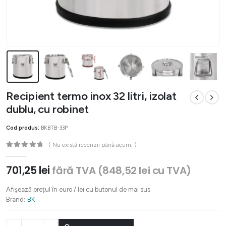
Recipient termo inox 32 litri, izolat
dublu, cu robinet
Cod produs:
BKBTB-33P
( Nu există recenzii până acum. )
0
out of 5
701,25
lei
fără TVA (
848,52
lei
cu TVA)
Afișează prețul în euro / lei cu butonul de mai sus
Brand:
BK