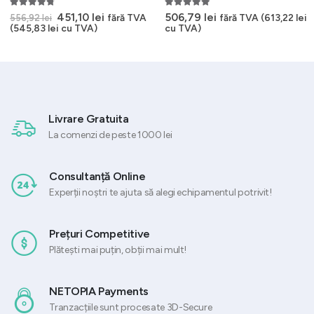
4.67
out of 5
5.00
out of 5
Prețul
Prețul
451,10
lei
506,79
lei
fără TVA
fără TVA (
613,22
lei
556,92
lei
inițial
curent
(
545,83
lei
cu TVA)
cu TVA)
a
este:
fost:
451,10 lei.
556,92 lei.
Livrare Gratuita
La comenzi de peste 1000 lei
Consultanță Online
Experții noștri te ajuta să alegi echipamentul potrivit!
Prețuri Competitive
Plătești mai puțin, obții mai mult!
NETOPIA Payments
Tranzacțiile sunt procesate 3D-Secure