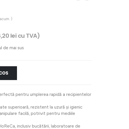
 acum. )
8,20
lei
cu TVA)
ul de mai sus
 COS
erfectă pentru umplerea rapidă a recipientelor
tate superioară, rezistent la uzură și igienic
nipulare facilă, potrivit pentru mediile
HoReCa, inclusiv bucătării, laboratoare de