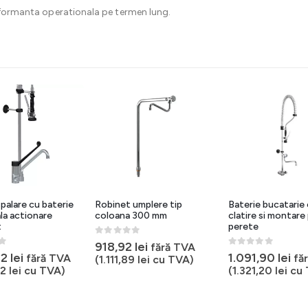
erformanta operationala pe termen lung.
palare cu baterie
Robinet umplere tip
Baterie bucatarie
ala actionare
coloana 300 mm
clatire si montare
t
perete
0
out of 5
918,92
lei
fără TVA
5
0
out of 5
12
lei
1.091,90
lei
fără TVA
fă
(
1.111,89
lei
cu TVA)
72
lei
cu TVA)
(
1.321,20
lei
cu 