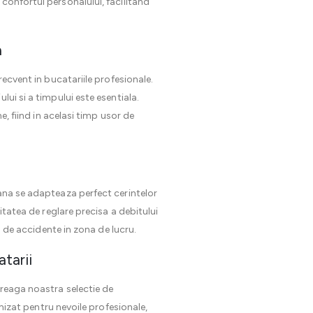
confortul personalului, facilitand
a
recvent in bucatariile profesionale.
ui si a timpului este esentiala.
e, fiind in acelasi timp usor de
oana se adapteaza perfect cerintelor
itatea de reglare precisa a debitului
l de accidente in zona de lucru.
tarii
treaga noastra selectie de
mizat pentru nevoile profesionale,