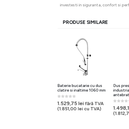
investesti in siguranta, confort si p
PRODUSE SIMILARE
Dus prespalare mini cu
Baterie bucatarie cu dus
Dus pres
baterie cu doi robineti
clatire si inaltime 1060 mm
industri
antebra
0
out of 5
0
out of 5
1.269,78
lei
1.529,75
lei
fără TVA
fără TVA
0
out of 
1.498,
(
1.536,43
lei
cu TVA)
(
1.851,00
lei
cu TVA)
(
1.812,