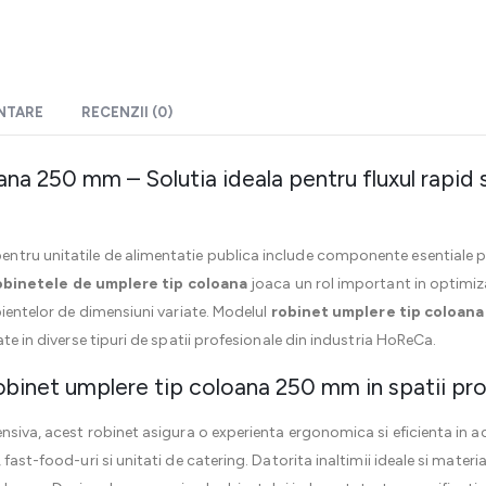
ENTARE
RECENZII (0)
na 250 mm – Solutia ideala pentru fluxul rapid si
tru unitatile de alimentatie publica include componente esentiale pent
obinetele de umplere tip coloana
joaca un rol important in optimizar
pientelor de dimensiuni variate. Modelul
robinet umplere tip coloan
ate in diverse tipuri de spatii profesionale din industria HoReCa.
i robinet umplere tip coloana 250 mm in spatii pr
nsiva, acest robinet asigura o experienta ergonomica si eficienta in acti
fast-food-uri si unitati de catering. Datorita inaltimii ideale si materia