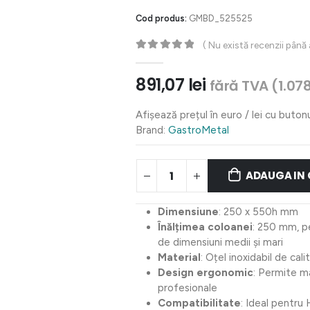
Cod produs:
GMBD_525525
( Nu există recenzii până
0
out of 5
891,07
lei
fără TVA (
1.07
Afișează prețul în euro / lei cu buton
Brand:
GastroMetal
ADAUGA IN
Dimensiune
: 250 x 550h mm
Înălțimea coloanei
: 250 mm, p
de dimensiuni medii și mari
Material
: Oțel inoxidabil de cali
Design ergonomic
: Permite ma
profesionale
Compatibilitate
: Ideal pentru 