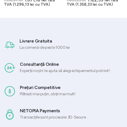
1.338,97
lei
1.403,23
lei
inițial
curent
inițial
curent
TVA (
1.296,13
lei
cu TVA)
TVA (
1.358,33
lei
cu TVA)
a
este:
a
este:
 lei.
fost:
1.071,18 lei.
fost:
1.122,59 
1.338,97 lei.
1.403,23 lei.
Livrare Gratuita
La comenzi de peste 1000 lei
Consultanță Online
Experții noștri te ajuta să alegi echipamentul potrivit!
Prețuri Competitive
Plătești mai puțin, obții mai mult!
NETOPIA Payments
Tranzacțiile sunt procesate 3D-Secure