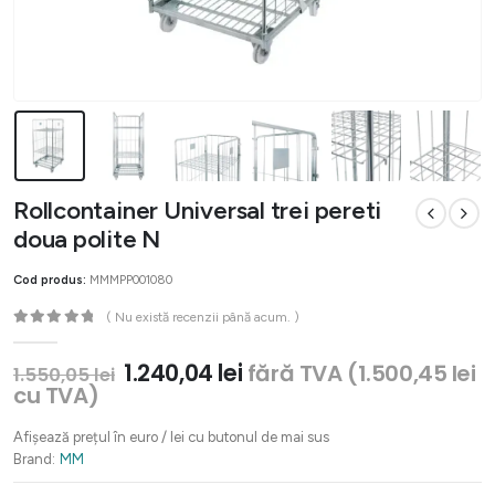
Rollcontainer Universal trei pereti
doua polite N
Cod produs:
MMMPP001080
( Nu există recenzii până acum. )
0
out of 5
Prețul
Prețul
1.240,04
lei
fără TVA (
1.500,45
lei
1.550,05
lei
inițial
curent
cu TVA)
a
este:
fost:
1.240,04 lei.
Afișează prețul în euro / lei cu butonul de mai sus
1.550,05 lei.
Brand:
MM