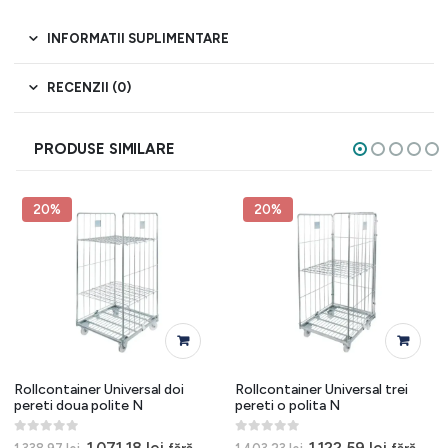
INFORMATII SUPLIMENTARE
RECENZII (0)
PRODUSE SIMILARE
20%
20%
Rollcontainer Universal doi
Rollcontainer Universal trei
pereti doua polite N
pereti o polita N
0
out of 5
0
out of 5
Prețul
Prețul
Prețul
Prețul
1.071,18
lei
1.122,59
lei
fără
fără