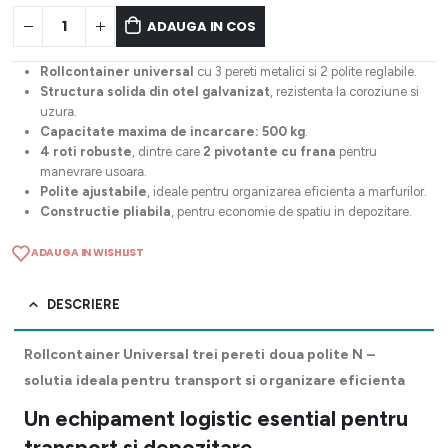
ADAUGA IN COS
Rollcontainer universal
cu 3 pereti metalici si 2 polite reglabile.
Structura solida din otel galvanizat
, rezistenta la coroziune si
uzura.
Capacitate maxima de incarcare: 500 kg
.
4 roti robuste
, dintre care
2 pivotante cu frana
pentru
manevrare usoara.
Polite ajustabile
, ideale pentru organizarea eficienta a marfurilor.
Constructie pliabila
, pentru economie de spatiu in depozitare.
ADAUGA IN WISHLIST
DESCRIERE
Rollcontainer Universal trei pereti doua polite N –
solutia ideala pentru transport si organizare eficienta
Un echipament logistic esential pentru
transport si depozitare