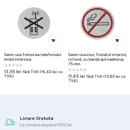
Semn usa Folosirea telefonului
Semn usa inox, Fumatul interzis,
mobil interzisa
rotund, cu banda autoadeziva,
75 mm
0
out of 5
13,55
lei
fără TVA (
16,40
lei
cu
0
out of 5
11,45
lei
TVA)
fără TVA (
13,85
lei
cu
TVA)
Livrare Gratuita
La comenzi de peste 1000 lei