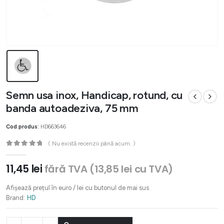
Semn usa inox, Handicap, rotund, cu
banda autoadeziva, 75 mm
Cod produs:
HD663646
( Nu există recenzii până acum. )
0
out of 5
11,45
lei
fără TVA (
13,85
lei
cu TVA)
Afișează prețul în euro / lei cu butonul de mai sus
Brand:
HD