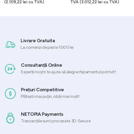
t
inițial
curent
(
2.109,22
lei
cu TVA)
TVA (
3.012,22
lei
cu TVA)
a
este:
85 lei.
fost:
2.489,4
3.320,31 lei.
Livrare Gratuita
La comenzi de peste 1000 lei
Consultanță Online
Experții noștri te ajuta să alegi echipamentul potrivit!
Prețuri Competitive
Plătești mai puțin, obții mai mult!
NETOPIA Payments
Tranzacțiile sunt procesate 3D-Secure