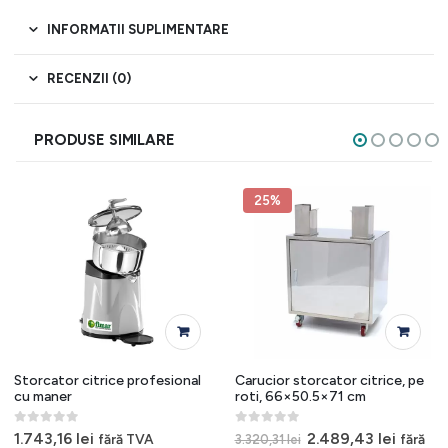
INFORMATII SUPLIMENTARE
RECENZII (0)
PRODUSE SIMILARE
25%
Storcator citrice profesional
Carucior storcator citrice, pe
cu maner
roti, 66×50.5×71 cm
0
out of 5
0
out of 5
l
Prețul
Prețul
1.743,16
lei
2.489,43
lei
fără TVA
fără
3.320,31
lei