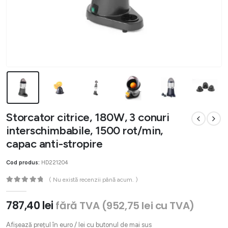
Storcator citrice, 180W, 3 conuri
interschimbabile, 1500 rot/min,
capac anti-stropire
Cod produs:
HD221204
( Nu există recenzii până acum. )
0
out of 5
787,40
lei
fără TVA (
952,75
lei
cu TVA)
Afișează prețul în euro / lei cu butonul de mai sus