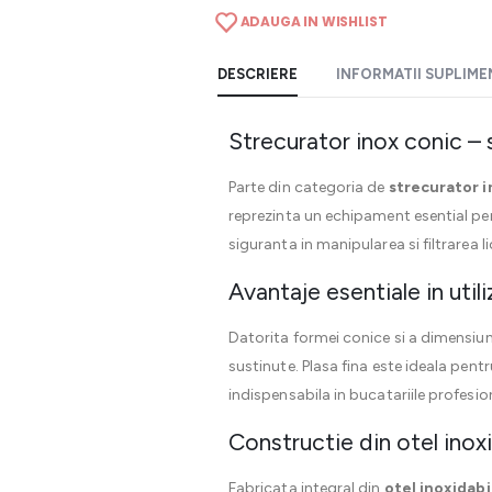
ADAUGA IN WISHLIST
DESCRIERE
INFORMATII SUPLIM
Strecurator inox conic – 
Parte din categoria de
strecurator i
reprezinta un echipament esential pen
siguranta in manipularea si filtrarea l
Avantaje esentiale in utili
Datorita formei conice si a dimensiuni
sustinute. Plasa fina este ideala pentr
indispensabila in bucatariile profesio
Constructie din otel inoxi
Fabricata integral din
otel inoxidabi