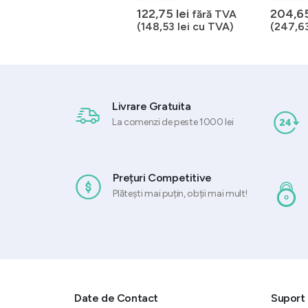
50,61
lei
fără TVA
0
out of 5
0
out of 
122,75
lei
204,6
fără TVA
(
61,24
lei
cu TVA)
(
148,53
lei
cu TVA)
(
247,6
Livrare Gratuita
La comenzi de peste 1000 lei
Prețuri Competitive
Plătești mai puțin, obții mai mult!
Date de Contact
Suport 