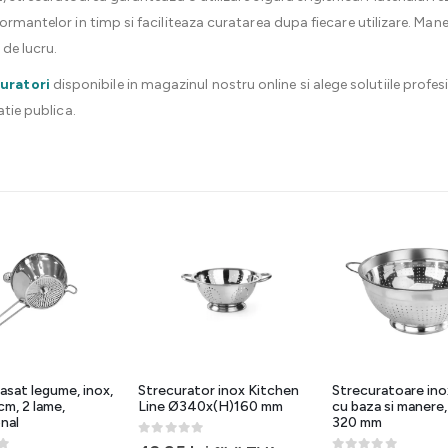
formantelor in timp si faciliteaza curatarea dupa fiecare utilizare. Ma
 de lucru.
uratori
disponibile in magazinul nostru online si alege solutiile profes
atie publica.
asat legume, inox,
Strecurator inox Kitchen
Strecuratoare inox
cm, 2 lame,
Line Ø340x(H)160 mm
cu baza si manere
nal
320 mm
0
out of 5