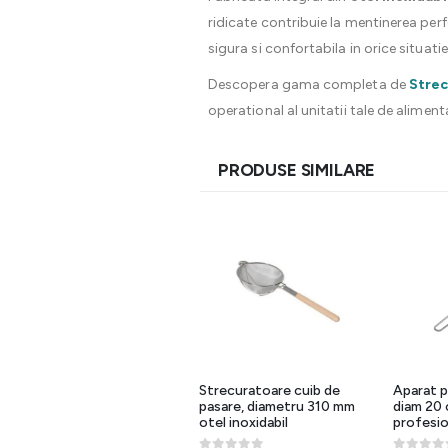
ridicate contribuie la mentinerea per
sigura si confortabila in orice situatie
Descopera gama completa de
Strec
operational al unitatii tale de aliment
PRODUSE SIMILARE
Strecuratoare inox cu baza
Strecuratoare cuib de
Aparat p
si manere, diametru 315 mm
pasare, diametru 310 mm
diam 20 
otel inoxidabil
profesio
0
out of 5