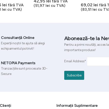
42,95
lei
fără TVA
5
0
out of 5
5
lei
69,02
lei
fără TVA
fără 
(
51,97
lei
cu TVA)
3
lei
cu TVA)
(
83,51
lei
cu TV
Abonează-te la Ne
Consultanță Online
Experții noștri te ajuta să alegi
Pentru a primi noutăți, acces la
echipamentul potrivit!
importante produse!
Email Address*
NETOPIA Payments
Tranzacțiile sunt procesate 3D-
Secure
Clienți
Informații Suplimentare