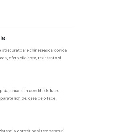
le
sta strecuratoare chinezeasca conica
a, ofera eficienta, rezistenta si
da, chiar si in conditii de lucru
eparate lichide, ceea ce o face
ezistent la coroziune si temperaturi