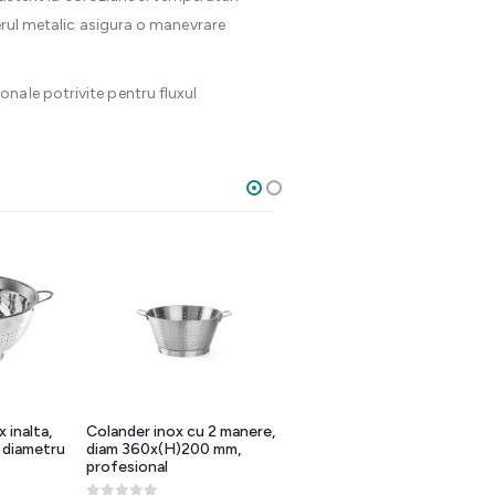
nerul metalic asigura o manevrare
ionale potrivite pentru fluxul
 inalta,
Colander inox cu 2 manere,
Sita conica din otel
, diametru
diam 360x(H)200 mm,
inoxidabil cu plasa fina
profesional
180×395 mm