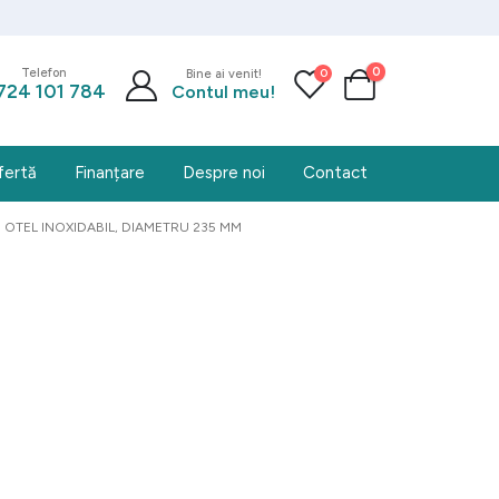
0
0
Telefon
Bine ai venit!
724 101 784
Contul meu!
fertă
Finanțare
Despre noi
Contact
OTEL INOXIDABIL, DIAMETRU 235 MM