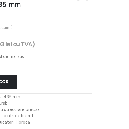
 235 mm
 acum. )
93
lei
cu TVA)
ul de mai sus
 COS
ala 435 mm
urabil
ru strecurare precisa
 control eficient
bucatarii Horeca