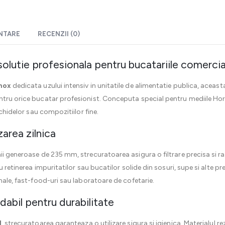
ENTARE
RECENZII (0)
solutie profesionala pentru bucatariile comercia
nox
dedicata uzului intensiv in unitatile de alimentatie publica, acea
tru orice bucatar profesionist. Conceputa special pentru mediile Horec
ichidelor sau compozitiilor fine.
zarea zilnica
i generoase de 235 mm, strecuratoarea asigura o filtrare precisa si rapi
u retinerea impuritatilor sau bucatilor solide din sosuri, supe si alte pr
nale, fast-food-uri sau laboratoare de cofetarie.
dabil pentru durabilitate
l
, strecuratoarea garanteaza o utilizare sigura si igienica. Materialul r