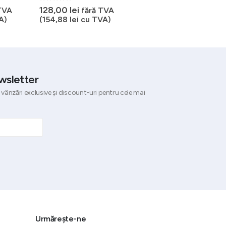
0
out of 5
0
out of 5
128,00
lei
47,15
lei
TVA
fără TVA
fără TVA
A)
(
154,88
lei
cu TVA)
(
57,05
lei
cu TVA)
wsletter
 vânzări exclusive și discount-uri pentru cele mai
Urmărește-ne