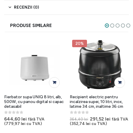
RECENZII (0)
PRODUSE SIMILARE
20%
Fierbator supa UNIQ 8 litri, alb,
Recipient electric pentru
500W, cu panou digital si capac
incalzirea supei, 10 litri, inox,
detasabil
latime 34 cm, inaltime 36 cm
0
out of 5
0
out of 5
Prețul
Prețul
644,60
lei
291,52
lei
fără TVA
fără TVA
364,40
lei
inițial
curent
(
779,97
lei
cu TVA)
(
352,74
lei
cu TVA)
a
este:
fost:
291,52 lei.