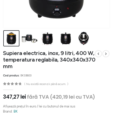
Supiera electrica, inox, 9 litri, 400 W,
temperatura reglabila, 340x340x370
mm
Cod produs:
BKSB600
( Nu există recenzii până acum. )
0
out of 5
347,27
lei
fără TVA (
420,19
lei
cu TVA)
Afișează prețul în euro / lei cu butonul de mai sus
Brand:
BK