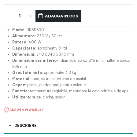
ADAUGA IN COS
Model:
BKSB600
Alimentare:
230 V / 50 Hz
Putere:
400 W
Capacitate:
aproximativ 9 litri
Dimensiuni:
340 x 340 x 370 mm
Dimensiuni vas interior:
diametru aprox. 215 mm, inaltime aprox.
235 mm
Greutate neta:
aproximativ 4.3 kg
Material:
inox, cu insert interior detasabil
Capac:
pliabil, cu decupaj pentru polonic
Functie:
temperatura reglabila, mentinere la cald prin baie de apa
Utilizare:
supe, ciorbe, sosuri
ADAUGA IN WISHLIST
DESCRIERE