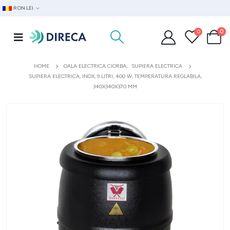
RON LEI
0
0
HOME
OALA ELECTRICA CIORBA
,
SUPIERA ELECTRICA
SUPIERA ELECTRICA, INOX, 9 LITRI, 400 W, TEMPERATURA REGLABILA,
340X340X370 MM