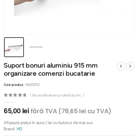
Suport bonuri aluminiu 915 mm
organizare comenzi bucatarie
Cod produs:
HD513712
( Nu există recenzii până acum. )
0
out of 5
65,00
lei
fără TVA (
78,65
lei
cu TVA)
Afișează prețul în euro / lei cu butonul de mai sus
Brand:
HD