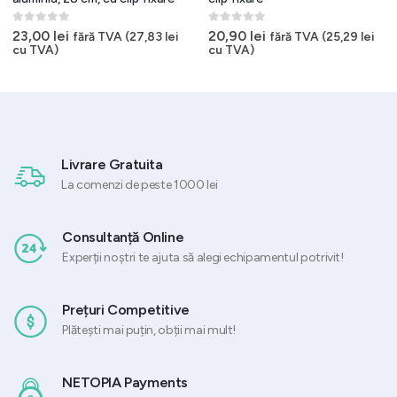
0
out of 5
0
out of 5
23,00
lei
20,90
lei
fără TVA (
27,83
lei
fără TVA (
25,29
lei
cu TVA)
cu TVA)
Livrare Gratuita
La comenzi de peste 1000 lei
Consultanță Online
Experții noștri te ajuta să alegi echipamentul potrivit!
Prețuri Competitive
Plătești mai puțin, obții mai mult!
NETOPIA Payments