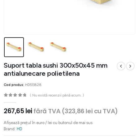
Suport tabla sushi 300x50x45 mm
antialunecare polietilena
Cod produs:
HD513828
( Nu există recenzii până acum. )
0
out of 5
267,65
lei
fără TVA (
323,86
lei
cu TVA)
Afișează prețul în euro / lei cu butonul de mai sus
Brand:
HD