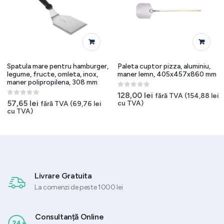
Spatula mare pentru hamburger,
Paleta cuptor pizza, aluminiu,
legume, fructe, omleta, inox,
maner lemn, 405x457x860 mm
maner polipropilena, 308 mm
0
out of 5
128,00
lei
fără TVA (
154,88
lei
0
out of 5
57,65
lei
cu TVA)
fără TVA (
69,76
lei
cu TVA)
Livrare Gratuita
La comenzi de peste 1000 lei
Consultanță Online