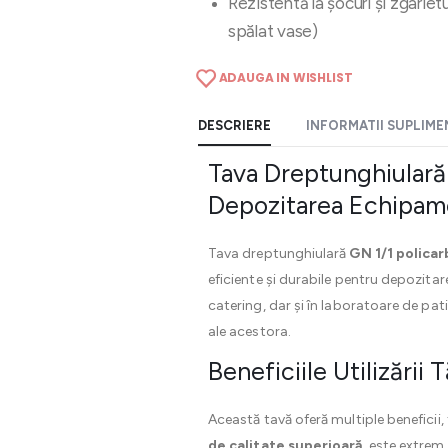
Rezistentă la șocuri și zgârietu
spălat vase)
ADAUGA IN WISHLIST
DESCRIERE
INFORMATII SUPLIM
Tava Dreptunghiulară 
Depozitarea Echipame
Tava dreptunghiulară
GN 1/1 polica
eficiente și durabile pentru depozitare
catering, dar și în laboratoare de pati
ale acestora.
Beneficiile Utilizării
Această tavă oferă multiple beneficii,
de calitate superioară
, este extrem 