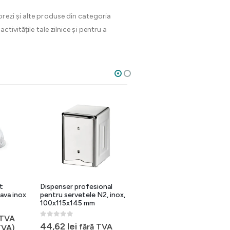
rezi și alte produse din categoria
tivitățile tale zilnice și pentru a
et
Dispenser profesional
Farfurie inox ovala
ava inox
pentru servetele N2, inox,
500×350 mm pentru
100x115x145 mm
servire profesionala
 TVA
0
out of 5
0
out of 5
44,62
lei
70,25
lei
fără TVA
fără TVA
TVA)