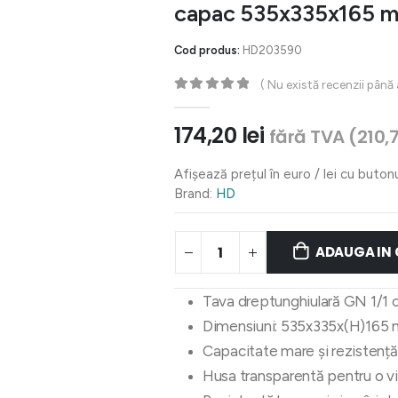
capac 535x335x165 
Cod produs:
HD203590
( Nu există recenzii până
0
out of 5
174,20
lei
fără TVA (
210,
Afișează prețul în euro / lei cu buton
Brand:
HD
ADAUGA IN
Tava dreptunghiulară GN 1/1 
Dimensiuni: 535x335x(H)165
Capacitate mare și rezistență
Husa transparentă pentru o viz