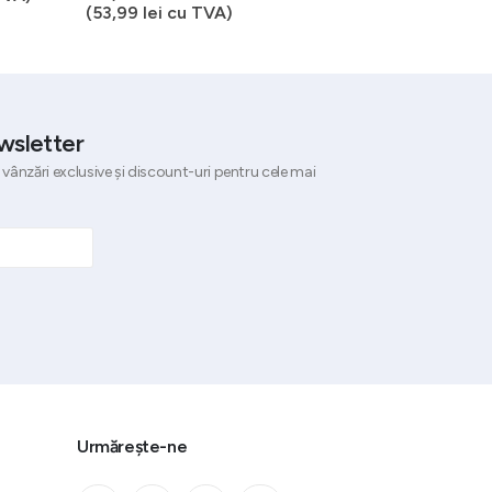
(
53,99
lei
cu TVA)
(
85,00
lei
cu TVA)
wsletter
 vânzări exclusive și discount-uri pentru cele mai
Urmărește-ne