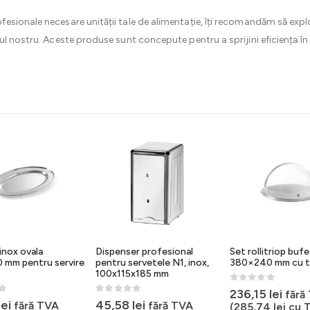
sionale necesare unității tale de alimentație, îți recomandăm să explo
ul nostru. Aceste produse sunt concepute pentru a sprijini eficiența în ac
inox ovala
Dispenser profesional
Set rollitriop buf
 mm pentru servire
pentru servetele N1, inox,
380×240 mm cu t
100x115x185 mm
0
out of 5
236,15
lei
fără
5
0
out of 5
lei
45,58
lei
fără TVA
fără TVA
(
285,74
lei
cu 