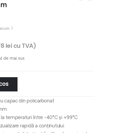
mm
 acum. )
78
lei
cu TVA)
ul de mai sus
 COS
cu capac din policarbonat
 mm
 la temperaturi între -40°C și +99°C
ualizare rapidă a conținutului