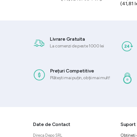
(
58,52
lei
cu TVA)
(
41,81
l
Livrare Gratuita
La comenzi de peste 1000 lei
Prețuri Competitive
Plătești mai puțin, obții mai mult!
Date de Contact
Suport 
Direca Depo SRL
Obțineți 