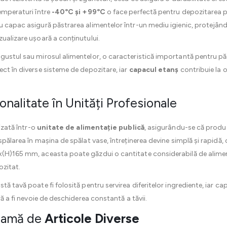
temperaturi între
-40°C și +99°C
o face perfectă pentru depozitarea pro
u capac asigură păstrarea alimentelor într-un mediu igienic, protejând
zualizare ușoară a conținutului.
gustul sau mirosul alimentelor, o caracteristică importantă pentru păs
ect în diverse sisteme de depozitare, iar
capacul etanș
contribuie la 
nalitate în Unități Profesionale
lizată într-o
unitate de alimentație publică
, asigurându-se că produ
spălarea în mașina de spălat vase, întreținerea devine simplă și rapidă
x(H)165 mm, aceasta poate găzdui o cantitate considerabilă de aliment
ozitat.
tă tavă poate fi folosită pentru servirea diferitelor ingrediente, iar 
ră a fi nevoie de deschiderea constantă a tăvii.
 gamă de
Articole Diverse