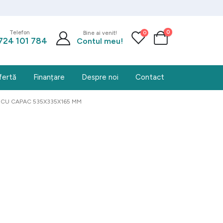
0
0
Telefon
Bine ai venit!
724 101 784
Contul meu!
fertă
Finanțare
Despre noi
Contact
 CU CAPAC 535X335X165 MM