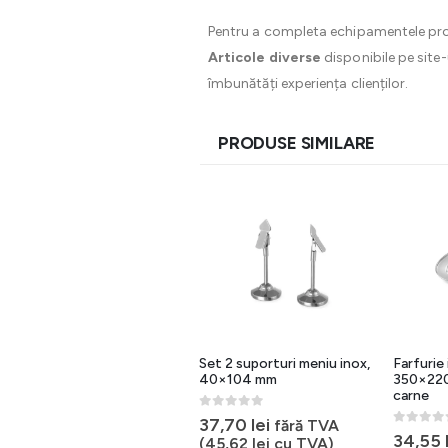
Pentru a completa echipamentele profe
Articole diverse
disponibile pe site-
îmbunătăți experiența clienților.
PRODUSE SIMILARE
Suport inalt pentru
Set 2 suporturi meniu inox,
Farfurie 
servetele, otel cromat,
40×104 mm
350×220
195x195x190 mm
carne
0
out of 5
37,70
lei
fără TVA
0
out of 5
0
out of 
48,36
lei
34,55
fără TVA
(
45,62
lei
cu TVA)