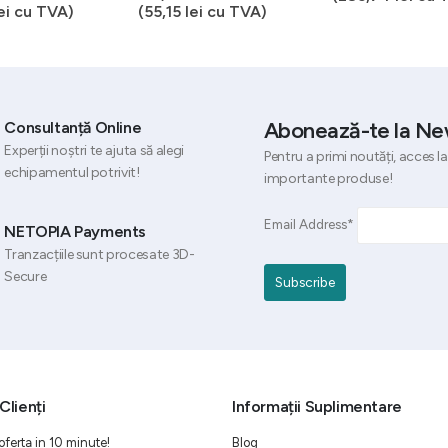
ei
cu TVA)
(
55,15
lei
cu TVA)
Abonează-te la Ne
Consultanță Online
Experții noștri te ajuta să alegi
Pentru a primi noutăți, acces la
echipamentul potrivit!
importante produse!
Email Address*
NETOPIA Payments
Tranzacțiile sunt procesate 3D-
Secure
Clienți
Informații Suplimentare
oferta in 10 minute!
Blog