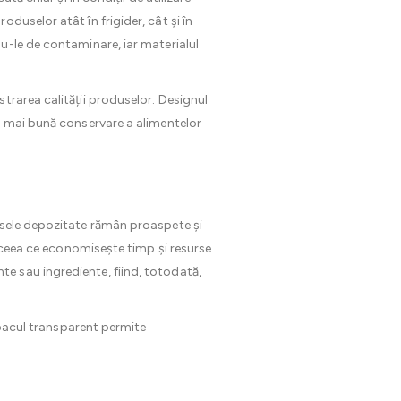
duselor atât în frigider, cât și în
u-le de contaminare, iar materialul
trarea calității produselor. Designul
o mai bună conservare a alimentelor
sele depozitate rămân proaspete și
, ceea ce economisește timp și resurse.
e sau ingrediente, fiind, totodată,
capacul transparent permite