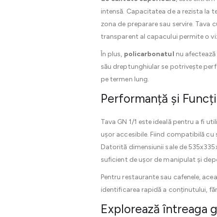
intensă. Capacitatea de a rezista la 
zona de preparare sau servire. Tava c
transparent al capacului permite o vi
În plus,
policarbonatul
nu afectează 
său dreptunghiular se potrivește perf
pe termen lung.
Performanță și Funcțio
Tava GN 1/1 este ideală pentru a fi uti
ușor accesibile. Fiind compatibilă cu 
Datorită dimensiunii sale de 535x335
suficient de ușor de manipulat și dep
Pentru restaurante sau cafenele, aceas
identificarea rapidă a conținutului, fă
Explorează întreaga