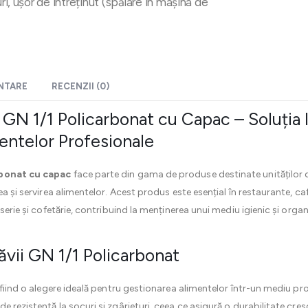
ri, ușor de întreținut (spălare în mașina de
ENTARE
RECENZII (0)
GN 1/1 Policarbonat cu Capac – Soluția 
ntelor Profesionale
rbonat cu capac
face parte din gama de produse destinate unităților de
a și servirea alimentelor. Acest produs este esențial în restaurante, caf
serie și cofetărie, contribuind la menținerea unui mediu igienic și organ
 Tăvii GN 1/1 Policarbonat
 fiind o alegere ideală pentru gestionarea alimentelor într-un mediu pr
de rezistentă la șocuri și zgârieturi, ceea ce asigură o durabilitate crescu