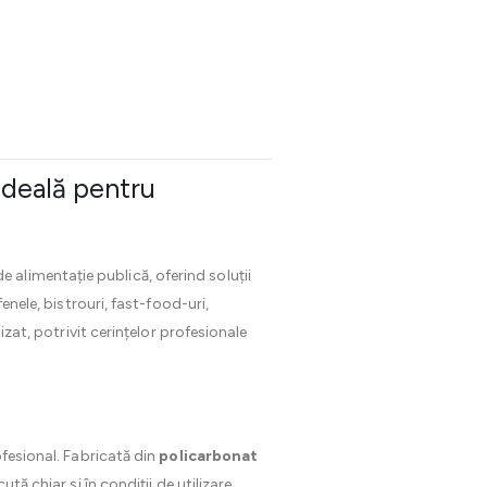
Ideală pentru
 alimentație publică, oferind soluții
enele, bistrouri, fast-food-uri,
izat, potrivit cerințelor profesionale
ofesional. Fabricată din
policarbonat
tă chiar și în condiții de utilizare