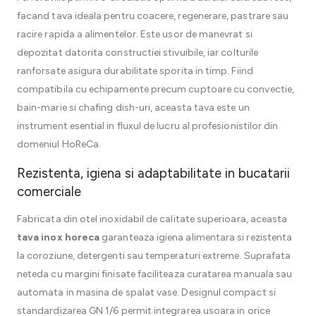
facand tava ideala pentru coacere, regenerare, pastrare sau
racire rapida a alimentelor. Este usor de manevrat si
depozitat datorita constructiei stivuibile, iar colturile
ranforsate asigura durabilitate sporita in timp. Fiind
compatibila cu echipamente precum cuptoare cu convectie,
bain-marie si chafing dish-uri, aceasta tava este un
instrument esential in fluxul de lucru al profesionistilor din
domeniul HoReCa.
Rezistenta, igiena si adaptabilitate in bucatarii
comerciale
Fabricata din otel inoxidabil de calitate superioara, aceasta
tava inox horeca
garanteaza igiena alimentara si rezistenta
la coroziune, detergenti sau temperaturi extreme. Suprafata
neteda cu margini finisate faciliteaza curatarea manuala sau
automata in masina de spalat vase. Designul compact si
standardizarea GN 1/6 permit integrarea usoara in orice