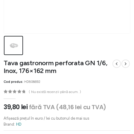
Tava gastronorm perforata GN 1/6,
Inox, 176×162 mm
Cod produs:
HD806692
( Nu există recenzii până acum. )
0
out of 5
39,80
lei
fără TVA (
48,16
lei
cu TVA)
Afișează prețul în euro / lei cu butonul de mai sus
Brand:
HD