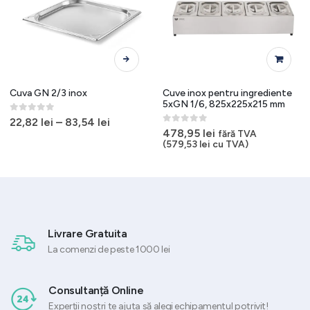
Acest produs are mai multe variații. Opțiunile pot fi alese în pagina produsului.
Cuva GN 2/3 inox
Cuve inox pentru ingrediente
5xGN 1/6, 825x225x215 mm
0
out of 5
22,82
lei
–
83,54
lei
0
out of 5
478,95
lei
fără TVA
(
579,53
lei
cu TVA)
Livrare Gratuita
La comenzi de peste 1000 lei
Consultanță Online
Experții noștri te ajuta să alegi echipamentul potrivit!