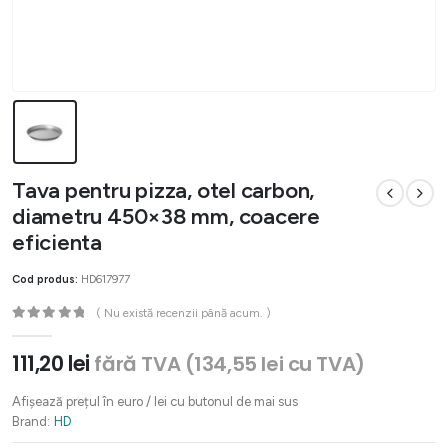
Tava pentru pizza, otel carbon,
diametru 450×38 mm, coacere
eficienta
Cod produs:
HD617977
( Nu există recenzii până acum. )
0
out of 5
111,20
lei
fără TVA (
134,55
lei
cu TVA)
Afișează prețul în euro / lei cu butonul de mai sus
Brand:
HD