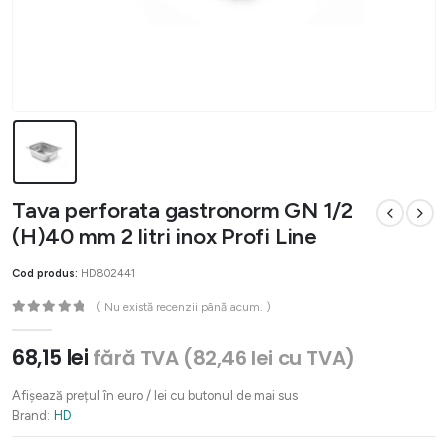
Tava perforata gastronorm GN 1/2
(H)40 mm 2 litri inox Profi Line
Cod produs:
HD802441
( Nu există recenzii până acum. )
0
out of 5
68,15
lei
fără TVA (
82,46
lei
cu TVA)
Afișează prețul în euro / lei cu butonul de mai sus
Brand:
HD