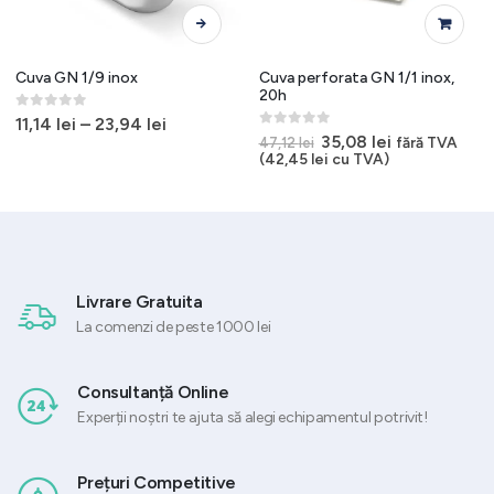
Acest produs are mai multe variații. Opțiunile pot fi alese în pagina produsului.
Cuva GN 1/9 inox
Cuva perforata GN 1/1 inox,
20h
0
out of 5
11,14
lei
–
23,94
lei
0
out of 5
Prețul
Prețul
35,08
lei
fără TVA
47,12
lei
inițial
curent
(
42,45
lei
cu TVA)
a
este:
fost:
35,08 lei.
47,12 lei.
Livrare Gratuita
La comenzi de peste 1000 lei
Consultanță Online
Experții noștri te ajuta să alegi echipamentul potrivit!
Prețuri Competitive