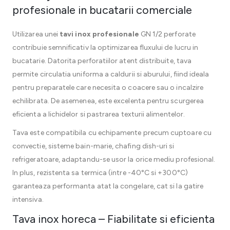
profesionale in bucatarii comerciale
Utilizarea unei
tavi inox profesionale
GN 1/2 perforate
contribuie semnificativ la optimizarea fluxului de lucru in
bucatarie. Datorita perforatiilor atent distribuite, tava
permite circulatia uniforma a caldurii si aburului, fiind ideala
pentru preparatele care necesita o coacere sau o incalzire
echilibrata. De asemenea, este excelenta pentru scurgerea
eficienta a lichidelor si pastrarea texturii alimentelor.
Tava este compatibila cu echipamente precum cuptoare cu
convectie, sisteme bain-marie, chafing dish-uri si
refrigeratoare, adaptandu-se usor la orice mediu profesional.
In plus, rezistenta sa termica (intre -40°C si +300°C)
garanteaza performanta atat la congelare, cat si la gatire
intensiva.
Tava inox horeca – Fiabilitate si eficienta