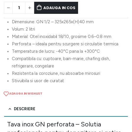
ADAUGA IN COS
Dimensiune: GN 1/2 – 325x265x(H)40 mm
Volum: 2 litri
Material: Otel inoxidabil 18/10, grosime 0.6–0.8 mm
Perforata – ideala pentru scurgere si circulatie termica
Temperatura de lucru: -40°C pana la +300°C
Compatibila cu: cuptoare, bain-marie, chafing dish,
refrigerare, congelare
Rezistenta la coroziune, nu absoarbe mirosuri
Stivuibila si usor de curatat
ADAUGA IN WISHLIST
DESCRIERE
Tava inox GN perforata – Solutia