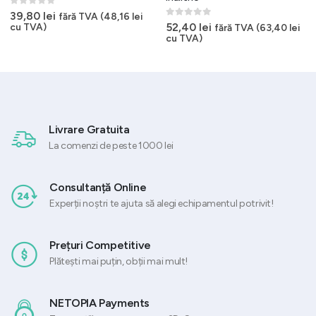
0
out of 5
39,80
lei
fără TVA (
48,16
lei
0
out of 5
52,40
lei
cu TVA)
fără TVA (
63,40
lei
cu TVA)
Livrare Gratuita
La comenzi de peste 1000 lei
Consultanță Online
Experții noștri te ajuta să alegi echipamentul potrivit!
Prețuri Competitive
Plătești mai puțin, obții mai mult!
NETOPIA Payments