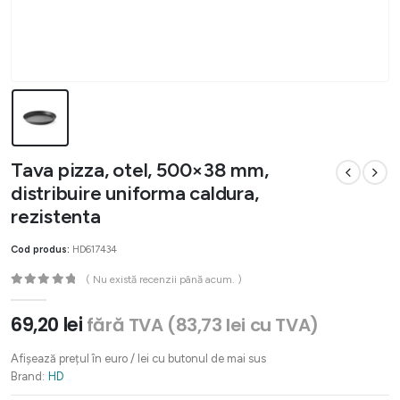
Tava pizza, otel, 500×38 mm,
distribuire uniforma caldura,
rezistenta
Cod produs:
HD617434
( Nu există recenzii până acum. )
0
out of 5
69,20
lei
fără TVA (
83,73
lei
cu TVA)
Afișează prețul în euro / lei cu butonul de mai sus
Brand:
HD