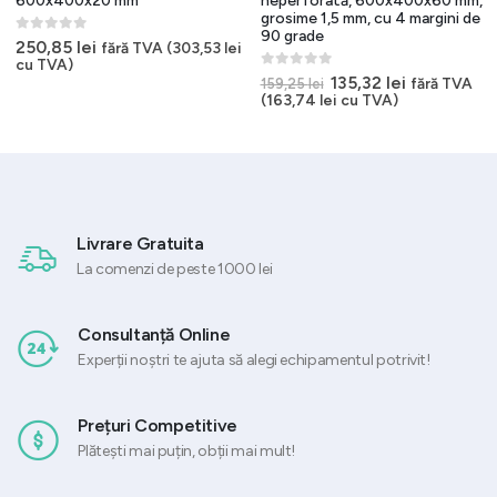
600x400x20 mm
neperforată, 600x400x60 mm,
grosime 1,5 mm, cu 4 margini de
90 grade
0
out of 5
250,85
lei
fără TVA (
303,53
lei
cu TVA)
0
out of 5
Prețul
Prețul
135,32
lei
fără TVA
159,25
lei
inițial
curent
(
163,74
lei
cu TVA)
a
este:
.
fost:
135,32 lei.
159,25 lei.
Livrare Gratuita
La comenzi de peste 1000 lei
Consultanță Online
Experții noștri te ajuta să alegi echipamentul potrivit!
Prețuri Competitive
Plătești mai puțin, obții mai mult!