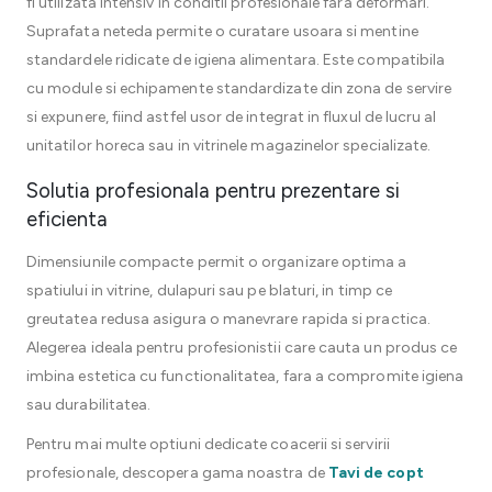
fi utilizata intensiv in conditii profesionale fara deformari.
Suprafata neteda permite o curatare usoara si mentine
standardele ridicate de igiena alimentara. Este compatibila
cu module si echipamente standardizate din zona de servire
si expunere, fiind astfel usor de integrat in fluxul de lucru al
unitatilor horeca sau in vitrinele magazinelor specializate.
Solutia profesionala pentru prezentare si
eficienta
Dimensiunile compacte permit o organizare optima a
spatiului in vitrine, dulapuri sau pe blaturi, in timp ce
greutatea redusa asigura o manevrare rapida si practica.
Alegerea ideala pentru profesionistii care cauta un produs ce
imbina estetica cu functionalitatea, fara a compromite igiena
sau durabilitatea.
Pentru mai multe optiuni dedicate coacerii si servirii
profesionale, descopera gama noastra de
Tavi de copt