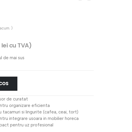
 acum. )
7
lei
cu TVA)
ul de mai sus
 COS
usor de curatat
tru organizare eficienta
 tacamuri si lingurite (cafea, ceai, tort)
tru integrare usoara in mobilier horeca
mpact pentru uz profesional