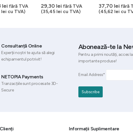
5
0
out of 5
0
out of 5
3
lei
29,30
lei
37,70
lei
fără TVA
fără TVA
fără 
8
lei
cu TVA)
(
35,45
lei
cu TVA)
(
45,62
lei
cu T
Abonează-te la Ne
Consultanță Online
Experții noștri te ajuta să alegi
Pentru a primi noutăți, acces la
echipamentul potrivit!
importante produse!
Email Address*
NETOPIA Payments
Tranzacțiile sunt procesate 3D-
Secure
Clienți
Informații Suplimentare