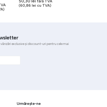
50,30
lei
fără TVA
0
out of 5
7,25
lei
TVA
fără TVA
(
60,86
lei
cu TVA)
VA)
(
8,77
lei
cu TVA)
wsletter
 vânzări exclusive și discount-uri pentru cele mai
Urmărește-ne