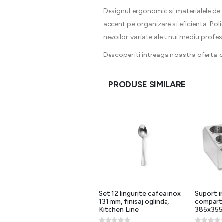
Designul ergonomic si materialele de 
accent pe organizare si eficienta. Po
nevoilor variate ale unui mediu profe
Descoperiti intreaga noastra oferta 
PRODUSE SIMILARE
Suport inox tacamuri 8
Set 12 lingurite cafea inox
Suport i
compartimente, dim
131 mm, finisaj oglinda,
compart
505x305x200mm, BBK-8
Kitchen Line
385x35