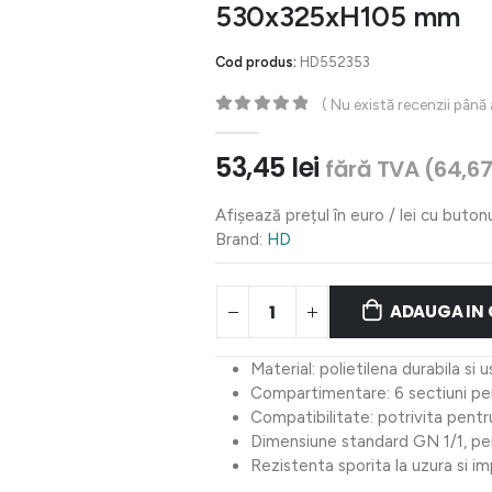
530x325xH105 mm
Cod produs:
HD552353
( Nu există recenzii până
0
out of 5
53,45
lei
fără TVA (
64,6
Afișează prețul în euro / lei cu buton
Brand:
HD
ADAUGA IN
Material: polietilena durabila si 
Compartimentare: 6 sectiuni pen
Compatibilitate: potrivita pentru
Dimensiune standard GN 1/1, pen
Rezistenta sporita la uzura si i