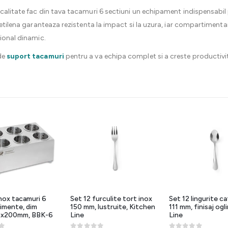
calitate fac din tava tacamuri 6 sectiuni un echipament indispensabil
lietilena garanteaza rezistenta la impact si la uzura, iar compartimen
sional dinamic.
de
suport tacamuri
pentru a va echipa complet si a creste productiv
nox tacamuri 6
Set 12 furculite tort inox
Set 12 lingurite c
imente, dim
150 mm, lustruite, Kitchen
111 mm, finisaj ogl
5x200mm, BBK-6
Line
Line