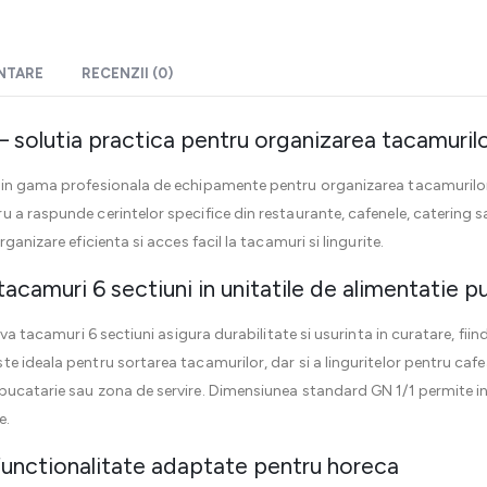
ENTARE
RECENZII (0)
– solutia practica pentru organizarea tacamurilo
in gama profesionala de echipamente pentru organizarea tacamurilor si
 a raspunde cerintelor specifice din restaurante, cafenele, catering 
ganizare eficienta si acces facil la tacamuri si lingurite.
i tacamuri 6 sectiuni in unitatile de alimentatie p
ava tacamuri 6 sectiuni asigura durabilitate si usurinta in curatare, fiind
 ideala pentru sortarea tacamurilor, dar si a linguritelor pentru cafea
bucatarie sau zona de servire. Dimensiunea standard GN 1/1 permite in
e.
 functionalitate adaptate pentru horeca