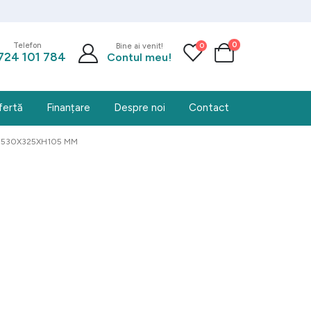
0
0
Telefon
Bine ai venit!
724 101 784
Contul meu!
fertă
Finanțare
Despre noi
Contact
1, 530X325XH105 MM