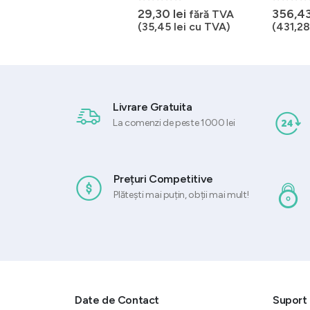
0
out of 5
0
out of 5
0
out of 
417,69
lei
29,30
lei
356,4
fără TVA
fără TVA
(
505,40
lei
cu TVA)
(
35,45
lei
cu TVA)
(
431,2
Livrare Gratuita
La comenzi de peste 1000 lei
Prețuri Competitive
Plătești mai puțin, obții mai mult!
Date de Contact
Suport 