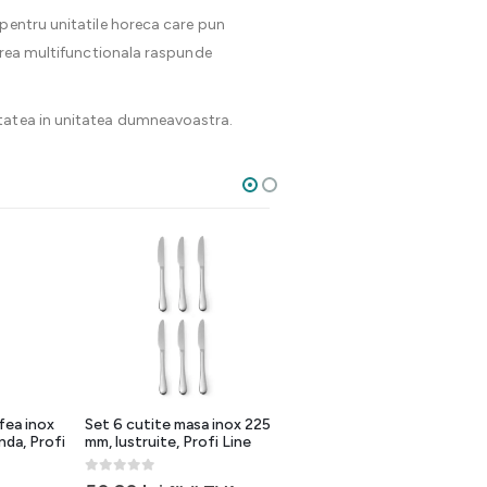
 pentru unitatile horeca care pun
tarea multifunctionala raspunde
itatea in unitatea dumneavoastra.
afea inox
Set 6 cutite masa inox 225
Cos tacamuri polipropilena,
inda, Profi
mm, lustruite, Profi Line
Ø97xH137 mm, pentru
bufet si catering
0
out of 5