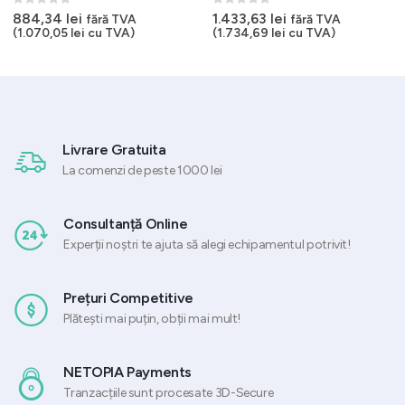
0
out of 5
0
out of 5
884,34
lei
1.433,63
lei
fără TVA
fără TVA
(
1.070,05
lei
cu TVA)
(
1.734,69
lei
cu TVA)
Livrare Gratuita
La comenzi de peste 1000 lei
Consultanță Online
Experții noștri te ajuta să alegi echipamentul potrivit!
Prețuri Competitive
Plătești mai puțin, obții mai mult!
NETOPIA Payments
Tranzacțiile sunt procesate 3D-Secure