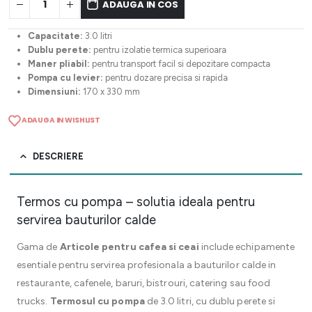
ADAUGA IN COS
Capacitate:
3.0 litri
Dublu perete:
pentru izolatie termica superioara
Maner pliabil:
pentru transport facil si depozitare compacta
Pompa cu levier:
pentru dozare precisa si rapida
Dimensiuni:
170 x 330 mm
ADAUGA IN WISHLIST
DESCRIERE
Termos cu pompa – solutia ideala pentru
servirea bauturilor calde
Gama de
Articole pentru cafea si ceai
include echipamente
esentiale pentru servirea profesionala a bauturilor calde in
restaurante, cafenele, baruri, bistrouri, catering sau food
trucks.
Termosul cu pompa
de 3.0 litri, cu dublu perete si