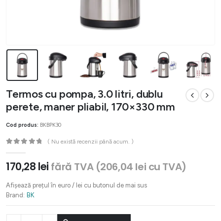
Termos cu pompa, 3.0 litri, dublu
perete, maner pliabil, 170×330 mm
Cod produs:
BKBPK30
( Nu există recenzii până acum. )
0
out of 5
170,28
lei
fără TVA (
206,04
lei
cu TVA)
Afișează prețul în euro / lei cu butonul de mai sus
Brand:
BK