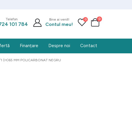
0
0
Telefon
Bine ai venit!
724 101 784
Contul meu!
fertă
Finanțare
Despre noi
Contact
1 (H)65 MM POLICARBONAT NEGRU