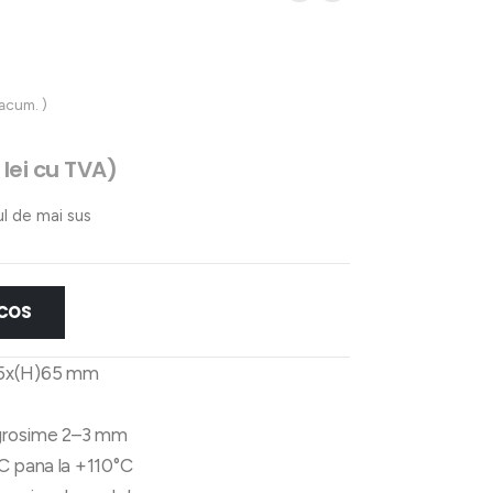
 acum. )
4
lei
cu TVA)
ul de mai sus
 COS
25x(H)65 mm
, grosime 2–3 mm
C pana la +110°C