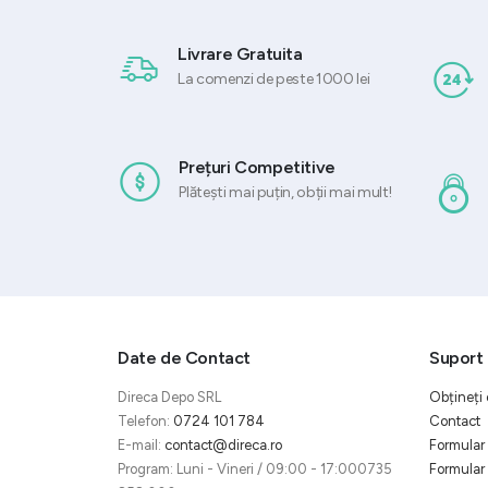
Livrare Gratuita
La comenzi de peste 1000 lei
Prețuri Competitive
Plătești mai puțin, obții mai mult!
Date de Contact
Suport 
Direca Depo SRL
Obțineți 
Telefon:
0724 101 784
Contact
E-mail:
contact@direca.ro
Formular 
Program: Luni - Vineri / 09:00 - 17:000735
Formular 