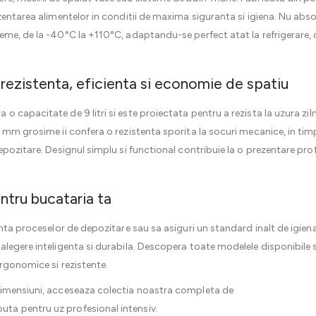
zentarea alimentelor in conditii de maxima siguranta si igiena. Nu abso
e, de la -40°C la +110°C, adaptandu-se perfect atat la refrigerare, cat
rezistenta, eficienta si economie de spatiu
a o capacitate de 9 litri si este proiectata pentru a rezista la uzura z
 mm grosime ii confera o rezistenta sporita la socuri mecanice, in tim
pozitare. Designul simplu si functional contribuie la o prezentare prof
entru bucataria ta
enta proceselor de depozitare sau sa asiguri un standard inalt de igien
legere inteligenta si durabila. Descopera toate modelele disponibile 
ergonomice si rezistente.
dimensiuni, acceseaza colectia noastra completa de
uta pentru uz profesional intensiv.