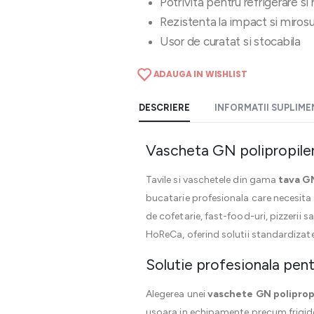
Potrivita pentru refrigerare s
Rezistenta la impact si mirosu
Usor de curatat si stocabila
ADAUGA IN WISHLIST
DESCRIERE
INFORMATII SUPLIM
Vascheta GN polipropilen
Tavile si vaschetele din gama
tava G
bucatarie profesionala care necesita o
de cofetarie, fast-food-uri, pizzerii 
HoReCa, oferind solutii standardizate
Solutie profesionala pentr
Alegerea unei
vaschete GN poliprop
usoara in echipamente precum frigide