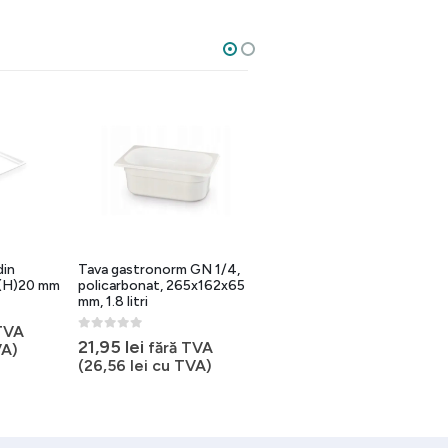
din
Tava gastronorm GN 1/4,
Tava gastronorm GN 1/4
 (H)20 mm
policarbonat, 265x162x65
(H)100 mm 2.8 litri
mm, 1.8 litri
policarbonat negru
TVA
0
out of 5
0
out of 5
21,95
lei
30,35
lei
fără TVA
fără TVA
A)
(
26,56
lei
cu TVA)
(
36,72
lei
cu TVA)