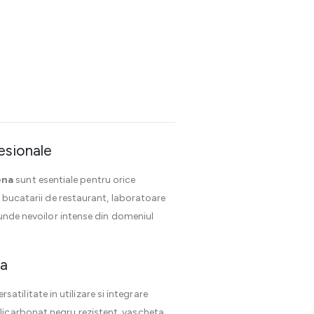
esionale
ena
sunt esentiale pentru orice
m bucatarii de restaurant, laboratoare
punde nevoilor intense din domeniul
ra
tilitate in utilizare si integrare
licarbonat negru rezistent, vascheta