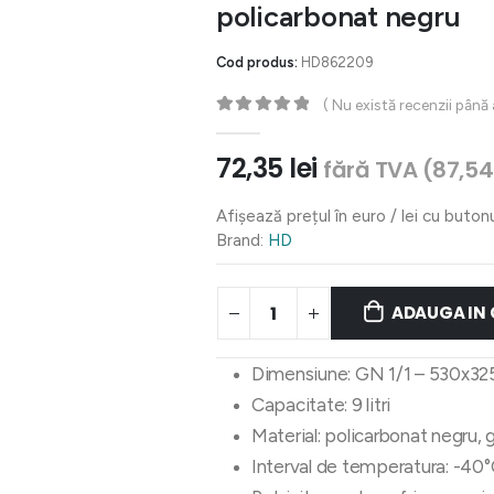
policarbonat negru
Cod produs:
HD862209
( Nu există recenzii până
0
out of 5
72,35
lei
fără TVA (
87,5
Afișează prețul în euro / lei cu buton
Brand:
HD
ADAUGA IN
Dimensiune: GN 1/1 – 530x3
Capacitate: 9 litri
Material: policarbonat negru
Interval de temperatura: -40°