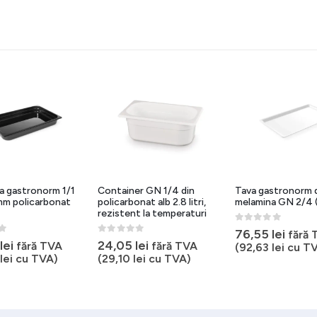
a gastronorm 1/1
Container GN 1/4 din
Tava gastronorm 
mm policarbonat
policarbonat alb 2.8 litri,
melamina GN 2/4
rezistent la temperaturi
0
out of 5
76,55
lei
fără 
5
0
out of 5
lei
24,05
lei
fără TVA
fără TVA
(
92,63
lei
cu TV
lei
cu TVA)
(
29,10
lei
cu TVA)