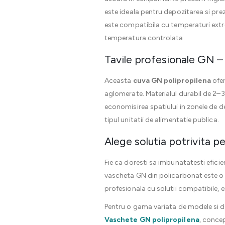
este ideala pentru depozitarea si pre
este compatibila cu temperaturi extrem
temperatura controlata.
Tavile profesionale GN – 
Aceasta
cuva GN polipropilena
ofer
aglomerate. Materialul durabil de 2–3
economisirea spatiului in zonele de de
tipul unitatii de alimentatie publica.
Alege solutia potrivita p
Fie ca doresti sa imbunatatesti efici
vascheta GN din policarbonat este o a
profesionala cu solutii compatibile, 
Pentru o gama variata de modele si 
Vaschete GN polipropilena
, concep