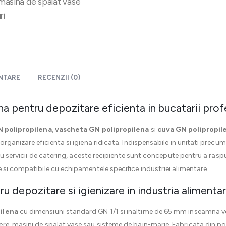
i masina de spalat vase
ri
ENTARE
RECENZII (0)
a pentru depozitare eficienta in bucatarii prof
N polipropilena
,
vascheta GN polipropilena
si
cuva GN polipropil
rganizare eficienta si igiena ridicata. Indispensabile in unitati precu
sau servicii de catering, aceste recipiente sunt concepute pentru a ras
 si compatibile cu echipamentele specifice industriei alimentare.
u depozitare si igienizare in industria alimenta
ilena
cu dimensiuni standard GN 1/1 si inaltime de 65 mm inseamna versa
re, masini de spalat vase sau sisteme de bain-marie. Fabricata din po