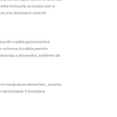
arbe mirosurile, se curata usor si
 si la utilizarea in zone de
ilnica din mediile gastronomice
p ce forma stivuibila permite
esionala a alimentelor, indiferent de
a in manipularea alimentelor, aceasta
si optimizeaza-ti bucataria