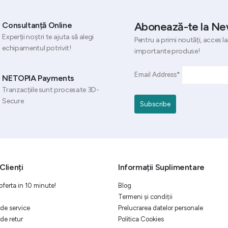
Abonează-te la Ne
Consultanță Online
Experții noștri te ajuta să alegi
Pentru a primi noutăți, acces la
echipamentul potrivit!
importante produse!
Email Address*
NETOPIA Payments
Tranzacțiile sunt procesate 3D-
Secure
Clienți
Informații Suplimentare
oferta in 10 minute!
Blog
Termeni și condiții
de service
Prelucrarea datelor personale
de retur
Politica Cookies