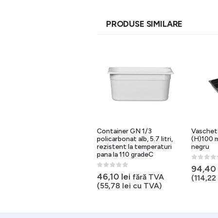
PRODUSE SIMILARE
Tava profesionala
Container GN 1/3
Vaschet
gastronorm 1/4 (H)150 mm,
policarbonat alb, 5.7 litri,
(H)100 
policarbonat negru 4 litri
rezistent la temperaturi
negru
pana la 110 gradeC
0
out of 5
0
out of 
35,60
lei
94,40
fără TVA
0
out of 5
46,10
lei
fără TVA
(
43,08
lei
cu TVA)
(
114,22
(
55,78
lei
cu TVA)