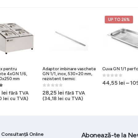
UP TO 26%
x pentru
Adaptor imbinare vaschete
Cuva GN 1/1 perf
nte 4xGN 1/6,
GN 1/1, inox, 530×20 mm,
0x250 mm
rezistent termic
0
out of 5
44,55
lei
–
10
of 5
0
out of 5
9
lei
28,25
lei
fără TVA
fără TVA
0
lei
cu TVA)
(
34,18
lei
cu TVA)
Abonează-te la Ne
Consultanță Online