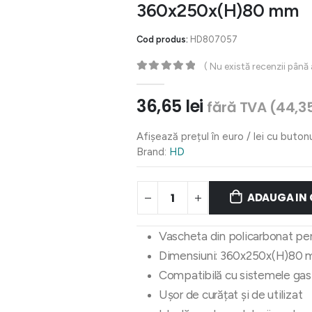
360x250x(H)80 mm
Cod produs:
HD807057
( Nu există recenzii până
0
out of 5
36,65
lei
fără TVA (
44,3
Afișează prețul în euro / lei cu buton
Brand:
HD
ADAUGA IN
Vascheta din policarbonat pent
Dimensiuni: 360x250x(H)80
Compatibilă cu sistemele ga
Ușor de curățat și de utilizat