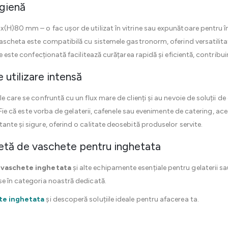
igienă
(H)80 mm – o fac ușor de utilizat în vitrine sau expunătoare pentru în
Vascheta este compatibilă cu sistemele gastronorm, oferind versatilita
re este confecționată facilitează curățarea rapidă și eficientă, contribu
 utilizare intensă
e care se confruntă cu un flux mare de clienți și au nevoie de soluții d
ă. Fie că este vorba de gelaterii, cafenele sau evenimente de catering, a
ante și sigure, oferind o calitate deosebită produselor servite.
etă de vaschete pentru inghetata
e
vaschete inghetata
și alte echipamente esențiale pentru gelaterii sau
se în categoria noastră dedicată.
te inghetata
și descoperă soluțiile ideale pentru afacerea ta.