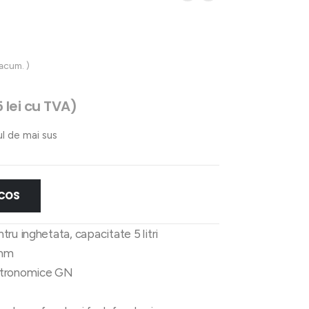
 acum. )
5
lei
cu TVA)
ul de mai sus
 COS
ru inghetata, capacitate 5 litri
 mm
stronomice GN