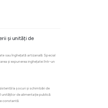
ii și unități de
ate sau înghețată artizanală. Special
area și expunerea inghețatei într-un
zistentă la șocuri și schimbări de
 unităților de alimentație publică.
re constantă.