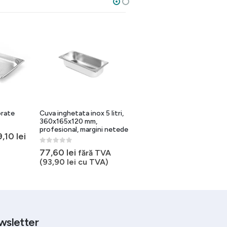
UP TO 26%
orate
Cuva inghetata inox 5 litri,
Cuvă GN 1/3 inox
360x165x120 mm,
profesional, margini netede
0
out of 5
9,10
lei
14,46
lei
–
52,37
lei
0
out of 5
77,60
lei
fără TVA
(
93,90
lei
cu TVA)
wsletter