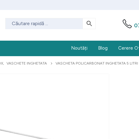
0
Noutăți
Blog
Cerere O
OX
,
VASCHETE INGHETATA
VASCHETA POLICARBONAT INGHETATA 5 LITR