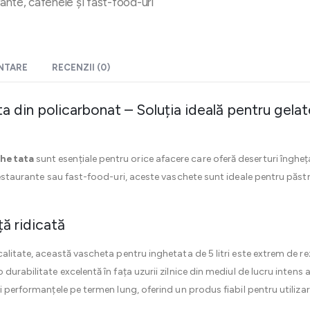
rante, cafenele și fast-food-uri
ENTARE
RECENZII (0)
din policarbonat – Soluția ideală pentru gelater
ghetata
sunt esențiale pentru orice afacere care oferă deserturi îngheț
restaurante sau fast-food-uri, aceste vaschete sunt ideale pentru păstr
ță ridicată
calitate, această vascheta pentru inghetata de 5 litri este extrem de re
urabilitate excelentă în fața uzurii zilnice din mediul de lucru intens al
i performanțele pe termen lung, oferind un produs fiabil pentru utiliza