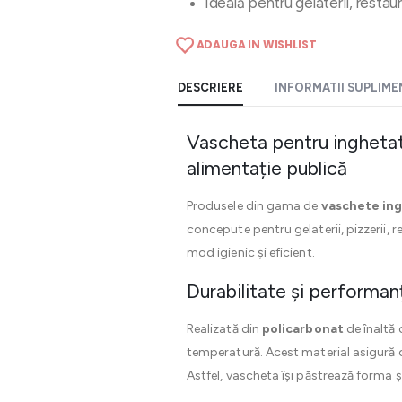
Ideală pentru gelaterii, restau
ADAUGA IN WISHLIST
DESCRIERE
INFORMATII SUPLIM
Vascheta pentru inghetata 
alimentație publică
Produsele din gama de
vaschete in
concepute pentru gelaterii, pizzerii, 
mod igienic și eficient.
Durabilitate și performan
Realizată din
policarbonat
de înaltă 
temperatură. Acest material asigură o d
Astfel, vascheta își păstrează forma ș