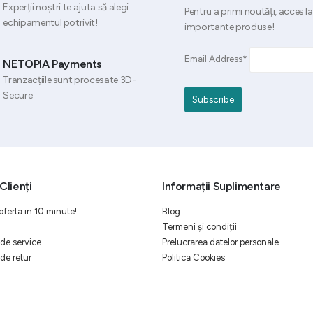
Experții noștri te ajuta să alegi
Pentru a primi noutăți, acces la
echipamentul potrivit!
importante produse!
Email Address*
NETOPIA Payments
Tranzacțiile sunt procesate 3D-
Secure
Clienți
Informații Suplimentare
oferta in 10 minute!
Blog
Termeni și condiții
de service
Prelucrarea datelor personale
de retur
Politica Cookies