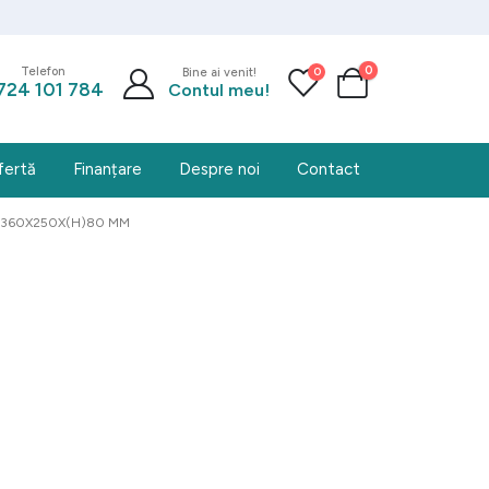
0
0
Telefon
Bine ai venit!
724 101 784
Contul meu!
fertă
Finanțare
Despre noi
Contact
I 360X250X(H)80 MM