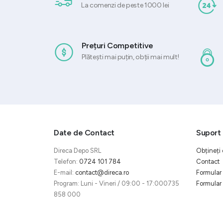
La comenzi de peste 1000 lei
Prețuri Competitive
Plătești mai puțin, obții mai mult!
Date de Contact
Suport 
Direca Depo SRL
Obțineți 
Telefon:
0724 101 784
Contact
E-mail:
contact@direca.ro
Formular 
Program: Luni - Vineri / 09:00 - 17:000735
Formular 
858 000