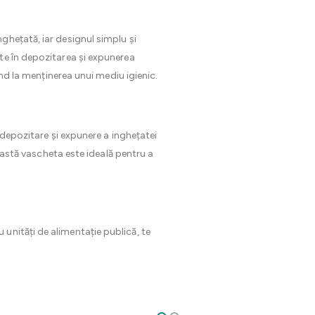
ghețată, iar designul simplu și
te în depozitarea și expunerea
ind la menținerea unui mediu igienic.
e depozitare și expunere a inghețatei
ceastă vascheta este ideală pentru a
 unități de alimentație publică, te