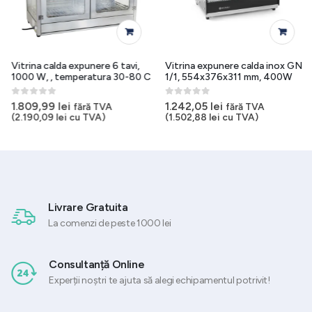
Vitrina calda expunere 6 tavi,
Vitrina expunere calda inox GN
1000 W, , temperatura 30-80 C
1/1, 554x376x311 mm, 400W
0
out of 5
0
out of 5
1.809,99
lei
1.242,05
lei
fără TVA
fără TVA
(
2.190,09
lei
cu TVA)
(
1.502,88
lei
cu TVA)
Livrare Gratuita
La comenzi de peste 1000 lei
Consultanță Online
Experții noștri te ajuta să alegi echipamentul potrivit!