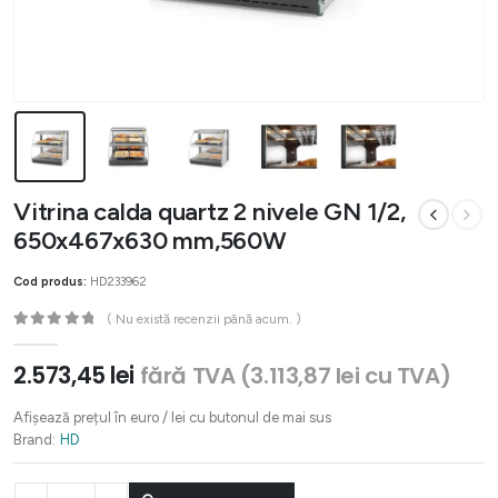
Vitrina calda quartz 2 nivele GN 1/2,
650x467x630 mm,560W
Cod produs:
HD233962
( Nu există recenzii până acum. )
0
out of 5
2.573,45
lei
fără TVA (
3.113,87
lei
cu TVA)
Afișează prețul în euro / lei cu butonul de mai sus
Brand:
HD